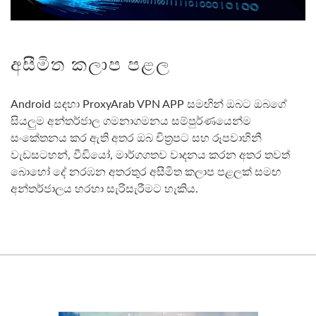
අසීමිත කලාප පළල
Android සඳහා ProxyArab VPN APP සමඟින් ඔබට ඔබගේ
සියලුම අන්තර්ජාල ගමනාගමනය සම්පුර්ණයෙන්ම
සංකේතනය කර ඇති අතර ඔබ චිත්‍රපට සහ රූපවාහිනී
වැඩසටහන්, වීඩියෝ, මාර්ගගතව වාදනය කරන අතර තවත්
බොහෝ දේ නරඹන අතරතුර අසීමිත කලාප පළලක් සමඟ
අන්තර්ජාලය හරහා සැරිසැරීමට හැකිය.