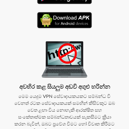
අවහිර කළ සියලුම අඩවි අගුළු හරින්න
මෙම යෙදුම VPN සේවාදායකයකට සම්බන්ධ වී
වෙනත් රටක සේවාදායකයක් සමඟින් කිසිවකුට ඔබ
වෙත ළඟා විය නොහැකි ආරක්ෂිත සහ
සංකේතාත්මක සම්බන්ධතාවයක් සැකසීමට ක්‍රියා
කරන බැවින්, ඔබට ප්‍රවේශ වීමට හෝ විවෘත කිරීමට