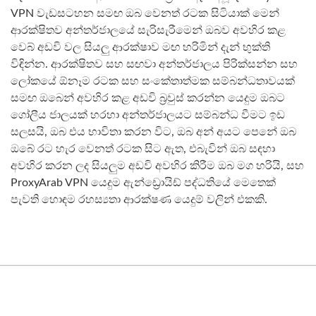
VPN වැඩසටහන සමඟ ඔබ වෙනත් රටක සිටියාක් මෙන්
ආරක්ෂිතව අන්තර්ජාලයේ සැරිසැරීමෙන් ඔබව අවහිර කළ
වෙබ් අඩවි වල සියලු ආරක්ෂාව මඟ හරිමින් දැන් භුක්ති
විඳින්න. ආරක්ෂිතව සහ සඟවා අන්තර්ජාලය පිරික්සන්න සහ
ලෝකයේ ඕනෑම රටක සහ සංකේතාත්මක සම්බන්ධතාවයක්
සමඟ ඔබෙන් අවහිර කළ අඩවි බ්‍රවුස් කරන්න යෙදුම ඔබට
ගෝලීය ජාලයක් හරහා අන්තර්ජාලයට සම්බන්ධ වීමට ඉඩ
සලසයි, ඔබ එය භාවිතා කරන විට, ඔබ අන් අයට පෙනේ ඔබ
ඔබේ රට හැර වෙනත් රටක සිට ඇත, එබැවින් ඔබ සඳහා
අවහිර කරන ලද සියලුම අඩවි අවහිර කිරීම ඔබ මග හරියි, සහ
ProxyArab VPN යෙදුම ඇන්ඩ්‍රොයිඩ් පද්ධතියේ මෙතෙක්
පැවති හොඳම රහස්‍යතා ආරක්ෂණ යෙදුම් වලින් එකකි.