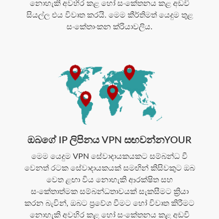
නොහැකි අවහිර කළ හෝ සංකේතනය කළ අඩවි
සියල්ල එය විවෘත කරයි. මෙම කීර්තිමත් යෙදුම තුළ
සංකේතාංකන ක්රියාවලිය.
ඔබගේ IP ලිපිනය VPN සඟවන්නYOUR
මෙම යෙදුම VPN සේවාදායකයකට සම්බන්ධ වී
වෙනත් රටක සේවාදායකයක් සමඟින් කිසිවකුට ඔබ
වෙත ළඟා විය නොහැකි ආරක්ෂිත සහ
සංකේතාත්මක සම්බන්ධතාවයක් සැකසීමට ක්‍රියා
කරන බැවින්, ඔබට ප්‍රවේශ වීමට හෝ විවෘත කිරීමට
නොහැකි අවහිර කළ හෝ සංකේතනය කළ අඩවි