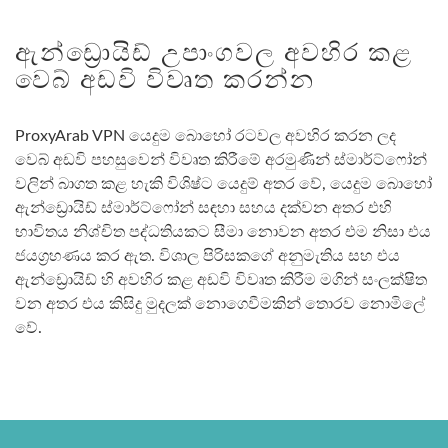
ඇන්ඩ්‍රොයිඩ් උපාංගවල අවහිර කළ
වෙබ් අඩවි විවෘත කරන්න
ProxyArab VPN යෙදුම බොහෝ රටවල අවහිර කරන ලද
වෙබ් අඩවි පහසුවෙන් විවෘත කිරීමේ අරමුණින් ස්මාර්ට්ෆෝන්
වලින් බාගත කළ හැකි විශිෂ්ට යෙදුම් අතර වේ, යෙදුම බොහෝ
ඇන්ඩ්‍රොයිඩ් ස්මාර්ට්ෆෝන් සඳහා සහය දක්වන අතර එහි
භාවිතය නිශ්චිත පද්ධතියකට සීමා නොවන අතර එම නිසා එය
ජයග්‍රහණය කර ඇත. විශාල පිරිසකගේ අනුමැතිය සහ එය
ඇන්ඩ්‍රොයිඩ් හි අවහිර කළ අඩවි විවෘත කිරීම මගින් සංලක්ෂිත
වන අතර එය කිසිදු මුදලක් නොගෙවීමකින් තොරව නොමිලේ
වේ.