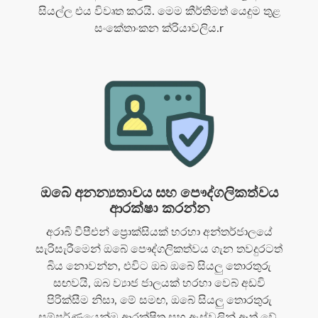
සියල්ල එය විවෘත කරයි. මෙම කීර්තිමත් යෙදුම තුළ
සංකේතාංකන ක්රියාවලිය.r
ඔබේ අනන්‍යතාවය සහ පෞද්ගලිකත්වය
ආරක්ෂා කරන්න
අරාබි වීපීඑන් ප්‍රොක්සියක් හරහා අන්තර්ජාලයේ
සැරිසැරීමෙන් ඔබේ පෞද්ගලිකත්වය ගැන තවදුරටත්
බිය නොවන්න, එවිට ඔබ ඔබේ සියලු තොරතුරු
සඟවයි, ඔබ ව්‍යාජ ජාලයක් හරහා වෙබ් අඩවි
පිරික්සීම නිසා, මේ සමඟ, ඔබේ සියලු තොරතුරු
සම්පූර්ණයෙන්ම ආරක්ෂිත සහ ඇස්වලින් ඈත් වේ.