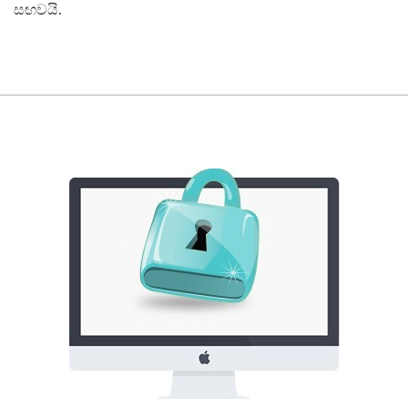
සඟවයි.