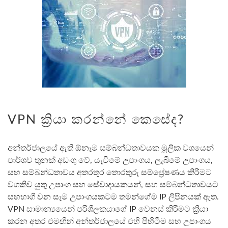
VPN ක්‍රියා කරන්නේ කෙසේද?
අන්තර්ජාලයේ ඇති ඕනෑම සම්බන්ධතාවයක මූලික වශයෙන්
පාර්ශව තුනක් අඩංගු වේ, යැවීමේ උපාංගය, ලැබීමේ උපාංගය,
සහ සම්බන්ධතාවය අතරතුර තොරතුරු සම්ප්‍රේෂණය කිරීමට
වගකිව යුතු උපාංග සහ සේවාදායකයන්, සහ සම්බන්ධතාවයට
සහභාගී වන සෑම උපාංගයකටම තමන්ගේම IP ලිපිනයක් ඇත.
VPN සාමාන්‍යයෙන් පරිශීලකයාගේ IP වෙනස් කිරීමට ක්‍රියා
කරන අතර එමඟින් අන්තර්ජාලයේ එහි පිහිටීම සහ උපාංගය