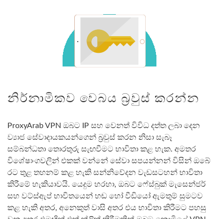
නිර්නාමිකව වෙබය බ්‍රවුස් කරන්න
ProxyArab VPN ඔබට IP සහ වෙනත් විවිධ දත්ත ලබා දෙන
ව්‍යාජ සේවාදායකයන්ගෙන් බ්‍රවුස් කරන නිසා සැබෑ
සම්බන්ධතා තොරතුරු සැඟවීමට භාවිතා කළ හැක. අමතර
විශේෂාංගවලින් එකක් වන්නේ සේවා සපයන්නන් විසින් ඔබේ
රට තුළ තහනම් කළ හැකි සන්නිවේදන වැඩසටහන් භාවිතා
කිරීමේ හැකියාවයි. යෙදුම හරහා, ඔබට ෆේස්බුක් මැසෙන්ජර්
සහ වට්ස්ඇප් භාවිතයෙන් හඬ හෝ වීඩියෝ ඇමතුම් සුමටව
කළ හැකි අතර, අනෙකුත් වාසි අතර එය භාවිතා කිරීමට පහසු