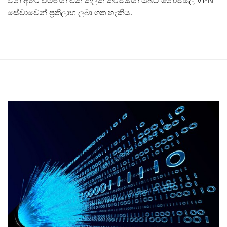
වන අතර එමඟින් එක් ක්ලික් කිරීමකින් ඔබට නොමිලේ VPN
සේවාවෙන් ප්‍රතිලාභ ලබා ගත හැකිය.