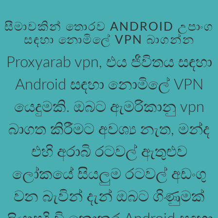
සීමාවකින් තොරව ANDROID උපාංග
සඳහා නොමිලේ VPN බාගන්න
Proxyarab vpn, එය ජීවිතය සඳහා
Android සඳහා නොමිලේ VPN
යෙදුමකි. ඔබට ඇමරිකානු vpn
බාගත කිරීමට අවශ්‍ය නැත, මන්ද
එහි අරාබි රටවල් ඇතුළුව
ලෝකයේ සියලුම රටවල් අඩංගු
වන බැවින් දැන් ඔබට ගිණුමක්