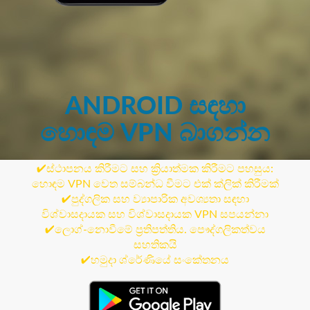
ANDROID සඳහා
හොඳම VPN බාගන්න
✔ස්ථාපනය කිරීමට සහ ක්‍රියාත්මක කිරීමට පහසුය:
හොඳම VPN වෙත සම්බන්ධ වීමට එක් ක්ලික් කිරීමක්
✔පුද්ගලික සහ ව්‍යාපාරික අවශ්‍යතා සඳහා
විශ්වාසදායක සහ විශ්වාසදායක VPN සපයන්නා
✔ලොග්-නොවීමේ ප්‍රතිපත්තිය. පෞද්ගලිකත්වය
සහතිකයි
✔හමුදා ශ්රේණියේ සංකේතනය