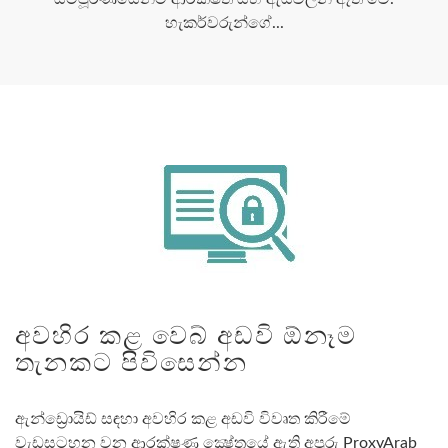
හැකර්වරුන්ගේ...
අවහිර කළ වෙබ් අඩවි ඕනෑම
තැනකට පිවිසෙන්න
ඇන්ඩ්‍රොයිඩ් සඳහා අවහිර කළ අඩවි විවෘත කිරීමේ
වැඩසටහන වන ආරක්ෂණ ක්‍ෂේත්‍රයේ ඇති අපූරු ProxyArab