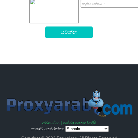
අමතන්න |
සේවා කොන්දේසි
භාෂාව තෝරන්න:
Copyright © 2022 ProxyArab. All Rights Reserved.