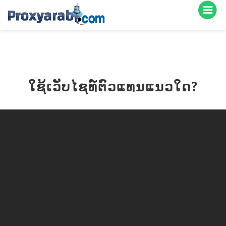
ໃຊ້ເວັບໄຊທ໌ຕົວແທນແນວໃດ?