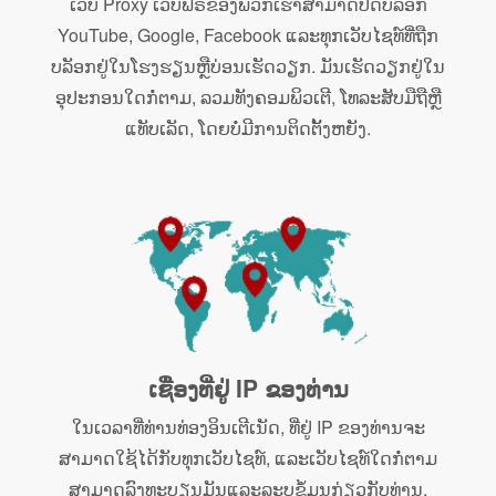
ເວັບ Proxy ເວັບຟຣີຂອງພວກເຮົາສາມາດປົດບລັອກ
YouTube, Google, Facebook ແລະທຸກເວັບໄຊທ໌ທີ່ຖືກ
ບລັອກຢູ່ໃນໂຮງຮຽນຫຼືບ່ອນເຮັດວຽກ. ມັນເຮັດວຽກຢູ່ໃນ
ອຸປະກອນໃດກໍ່ຕາມ, ລວມທັງຄອມພິວເຕີ, ໂທລະສັບມືຖືຫຼື
ແທັບເລັດ, ໂດຍບໍ່ມີການຕິດຕັ້ງຫຍັງ.
ເຊື່ອງທີ່ຢູ່ IP ຂອງທ່ານ
ໃນເວລາທີ່ທ່ານທ່ອງອິນເຕີເນັດ, ທີ່ຢູ່ IP ຂອງທ່ານຈະ
ສາມາດໃຊ້ໄດ້ກັບທຸກເວັບໄຊທ໌, ແລະເວັບໄຊທ໌ໃດກໍ່ຕາມ
ສາມາດລົງທະບຽນມັນແລະລະບຸຂໍ້ມູນກ່ຽວກັບທ່ານ,