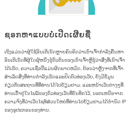
ຊອກຫາແບບບໍ່ເປີດເຜີຍຊື່
ເຖິງແມ່ນວ່າຜູ້ໃຊ້ອິນເຕີເນັດຫຼາຍຄົນຄິດວ່າເຂົາເຈົ້າກໍາລັງຄົ້ນຫາ
ອິນເຕີເນັດທີ່ຜູ້ໃດຜູ້ຫນຶ່ງຮູ້ຕົວຕົນຂອງເຂົາເຈົ້າຫຼືຮູ້ວ່າສິ່ງທີ່ເຂົາເຈົ້າ
ໄດ້ເຮັດ, ຄວາມເຊື່ອນີ້ແມ່ນຜິດພາດຫມົດ, ຍ້ອນວ່າຫຼັງຈາກທີ່ເຈົ້າ
ສໍາເລັດສິ່ງທີ່ທ່ານກໍາລັງເຮັດແລະປິດຕົວທ່ອງເວັບ, ຍັງມີຂໍ້ມູນ
ກ່ຽວກັບສະຖານທີ່ທີ່ທ່ານໄດ້ໄປຢ້ຽມຢາມ. ແລະຫນ້າເວັບຕ່າງໆທີ່
ທ່ານເຂົ້າຢູ່ໃນໄຟລ໌ຂອງຕົວທ່ອງເວັບທີ່ບັນທຶກໄວ້, ນອກເຫນືອຈາກ
ຄວາມຈິງທີ່ວ່າເວັບໄຊທ໌ສ່ວນໃຫຍ່ທີ່ທ່ານໄປຢ້ຽມຢາມໄດ້ກໍານົດ IP
ຂອງອຸປະກອນຂອງທ່ານ.