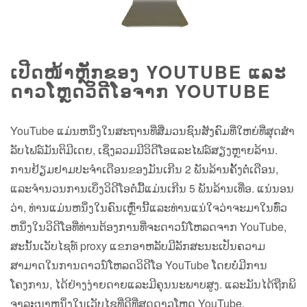
ເປີດໜ້າຫຼັກຂອງ YOUTUBE ແລະ
ດາວໂຫຼດວິດີໂອຈາກ YOUTUBE
YouTube ແມ່ນຫນຶ່ງໃນສະຖານທີ່ສື່ມວນຊົນສັງຄົມທີ່ໃຫຍ່ທີ່ສຸດສໍາ
ລັບໄຟລ໌ມັນຕິມີເດຍ, ເຊິ່ງລວມມີວິດີໂອແລະໄຟລ໌ສຽງຫຼາຍລ້ານ.
ການຢ້ຽມຢາມປະຈໍາເດືອນຂອງມັນເກີນ 2 ພັນລ້ານຄັ້ງຕໍ່ເດືອນ,
ແລະຈໍານວນການເບິ່ງວິດີໂອຕໍ່ມື້ແມ່ນເກີນ 5 ພັນລ້ານເທື່ອ. ແນ່ນອນ
ວ່າ, ທ່ານແມ່ນຫນຶ່ງໃນຄົນເຫຼົ່ານີ້ແລະທ່ານແນ່ໃຈວ່າຈະມາໃນທົ່ວ
ຫນຶ່ງໃນວິດີໂອທີ່ທ່ານຕ້ອງການທີ່ຈະດາວນ໌ໂຫລດຈາກ YouTube,
ສະນັ້ນເວັບໄຊທ໌ proxy ແຂກອາຫລັບມີລັກສະນະເປັນຄວາມ
ສາມາດໃນການດາວນ໌ໂຫລດວິດີໂອ YouTube ໂດຍບໍ່ມີການ
ໂຄງການ, ໄດ້ຢ່າງງ່າຍດາຍແລະມີຄຸນນະພາບສູງ. ແລະ​ມັນ​ໄດ້​ຖືກ​ພິ​
ຈາ​ລະ​ນາ​ຫນຶ່ງ​ໃນ​ເວັບ​ໄຊ​ທີ່​ດີ​ທີ່​ສຸດ​ດາວ​ໂຫຼດ YouTube​.