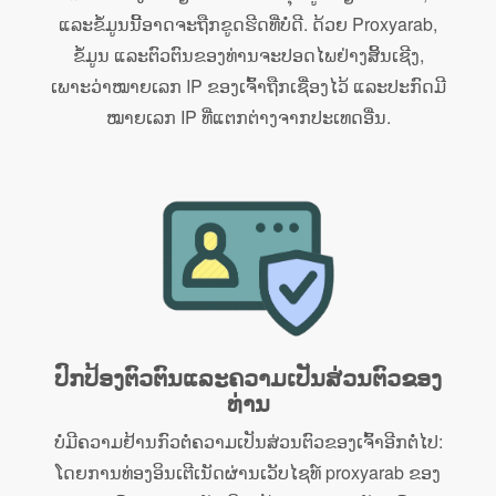
ແລະຂໍ້ມູນນີ້ອາດຈະຖືກຂູດຮີດທີ່ບໍ່ດີ. ດ້ວຍ Proxyarab,
ຂໍ້ມູນ ແລະຕົວຕົນຂອງທ່ານຈະປອດໄພຢ່າງສິ້ນເຊີງ,
ເພາະວ່າໝາຍເລກ IP ຂອງເຈົ້າຖືກເຊື່ອງໄວ້ ແລະປະກົດມີ
ໝາຍເລກ IP ທີ່ແຕກຕ່າງຈາກປະເທດອື່ນ.
ປົກປ້ອງຕົວຕົນແລະຄວາມເປັນສ່ວນຕົວຂອງ
ທ່ານ
ບໍ່ມີຄວາມຢ້ານກົວຕໍ່ຄວາມເປັນສ່ວນຕົວຂອງເຈົ້າອີກຕໍ່ໄປ:
ໂດຍການທ່ອງອິນເຕີເນັດຜ່ານເວັບໄຊທ໌ proxyarab ຂອງ