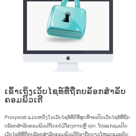
ເຂົ້າເຖິງເວັບໄຊທ໌ທີ່ຖືກບລັອກສໍາລັບ
ຄອມພິວເຕີ
Proxyarab ແມ່ນຫນຶ່ງໃນເວັບໄຊທ໌ທີ່ດີທີ່ສຸດທີ່ຈະເປີດເວັບໄຊທ໌ທີ່ຖືກ
ບລັອກສໍາລັບຄອມພິວເຕີໂດຍບໍ່ມີໂຄງການຫຼື vpn. ໂປລແກລມເປີດ
ເວັບໄຊທ໌ທີ່ຖືກບລັອກສໍາລັບຄອມພິວເຕີຕ້ອງຖືກດາວໂຫລດແລະຕິດ