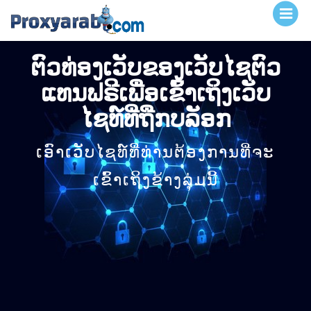
ຕົວທ່ອງເວັບຂອງເວັບໄຊຕົວ
ແທນຟຣີເພື່ອເຂົ້າເຖິງເວັບ
ໄຊທ໌ທີ່ຖືກບລັອກ
ເອົາເວັບໄຊທ໌ທີ່ທ່ານຕ້ອງການທີ່ຈະ
ເຂົ້າເຖິງຂ້າງລຸ່ມນີ້