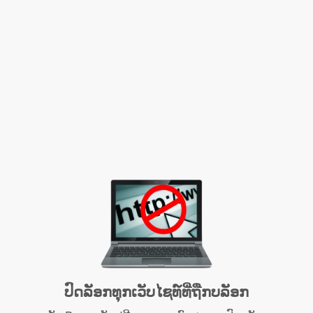
ປົດລັອກທຸກເວັບໄຊທ໌ທີ່ຖືກບລັອກ