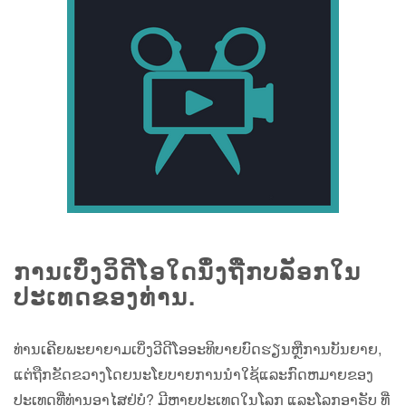
ການເບິ່ງວິດີໂອໃດນຶ່ງຖືກບລັອກໃນ
ປະເທດຂອງທ່ານ.
ທ່ານເຄີຍພະຍາຍາມເບິ່ງວີດີໂອອະທິບາຍບົດຮຽນຫຼືການບັນຍາຍ,
ແຕ່ຖືກຂັດຂວາງໂດຍນະໂຍບາຍການນໍາໃຊ້ແລະກົດຫມາຍຂອງ
ປະເທດທີ່ທ່ານອາໄສຢູ່ບໍ? ມີຫຼາຍປະເທດໃນໂລກ ແລະໂລກອາຣັບ ທີ່