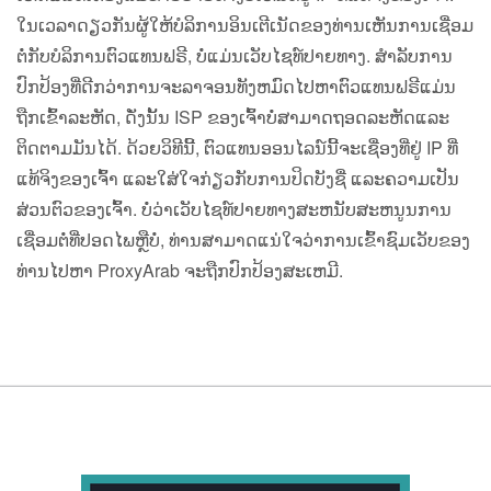
ໃນເວລາດຽວກັນຜູ້ໃຫ້ບໍລິການອິນເຕີເນັດຂອງທ່ານເຫັນການເຊື່ອມ
ຕໍ່ກັບບໍລິການຕົວແທນຟຣີ, ບໍ່ແມ່ນເວັບໄຊທ໌ປາຍທາງ. ສໍາລັບການ
ປົກປ້ອງທີ່ດີກວ່າການຈະລາຈອນທັງຫມົດໄປຫາຕົວແທນຟຣີແມ່ນ
ຖືກເຂົ້າລະຫັດ, ດັ່ງນັ້ນ ISP ຂອງເຈົ້າບໍ່ສາມາດຖອດລະຫັດແລະ
ຕິດຕາມມັນໄດ້. ດ້ວຍວິທີນີ້, ຕົວແທນອອນໄລນ໌ນີ້ຈະເຊື່ອງທີ່ຢູ່ IP ທີ່
ແທ້ຈິງຂອງເຈົ້າ ແລະໃສ່ໃຈກ່ຽວກັບການປິດບັງຊື່ ແລະຄວາມເປັນ
ສ່ວນຕົວຂອງເຈົ້າ. ບໍ່ວ່າເວັບໄຊທ໌ປາຍທາງສະຫນັບສະຫນູນການ
ເຊື່ອມຕໍ່ທີ່ປອດໄພຫຼືບໍ່, ທ່ານສາມາດແນ່ໃຈວ່າການເຂົ້າຊົມເວັບຂອງ
ທ່ານໄປຫາ ProxyArab ຈະຖືກປົກປ້ອງສະເຫມີ.