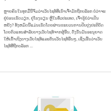
ຫຼາຍຄົນໃນທຸກມື້ນີ້ຈົ່ມວ່າເວັບໄຊທ໌ທີ່ເຂົາເຈົ້າມັກຖືກບລັອກ ບໍ່ວ່າຈະ
ຢູ່ບ່ອນເຮັດວຽກ, ຢູ່ໂຮງຮຽນ ຫຼືໃນທົ່ວປະເທດ, ເຈົ້າຮູ້ບໍວ່າເປັນ
ຫຍັງ? ທັງຫມົດນີ້ແມ່ນເຮັດໂດຍຜ່ານຂະບວນການປັບປຸງປະຕິບັດ
ໂດຍຕົວແທນສໍາລັບບາງເວັບໄຊທ໌ຈາກຜູ້ອື່ນ, ດັ່ງນັ້ນມັນອະນຸຍາດ
ໃຫ້ເຂົ້າເຖິງບາງເວັບໄຊທ໌ແລະຕັນເວັບໄຊທ໌ອື່ນໆ, ເຊິ່ງເອີ້ນວ່າເວັບ
ໄຊທ໌ທີ່ຖືກບລັອກ ...