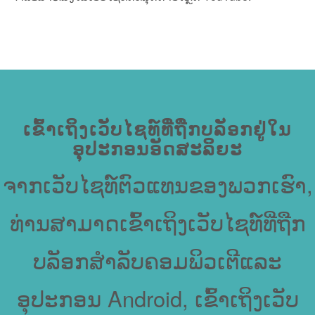
ເຂົ້າເຖິງເວັບໄຊທ໌ທີ່ຖືກບລັອກຢູ່ໃນ
ອຸປະກອນອັດສະລິຍະ
ຈາກເວັບໄຊທ໌ຕົວແທນຂອງພວກເຮົາ,
ທ່ານສາມາດເຂົ້າເຖິງເວັບໄຊທ໌ທີ່ຖືກ
ບລັອກສໍາລັບຄອມພິວເຕີແລະ
ອຸປະກອນ Android, ເຂົ້າເຖິງເວັບ