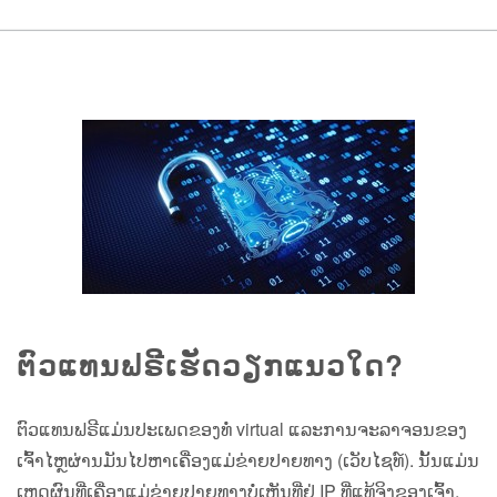
ຕົວແທນຟຣີເຮັດວຽກແນວໃດ?
ຕົວແທນຟຣີແມ່ນປະເພດຂອງທໍ່ virtual ແລະການຈະລາຈອນຂອງ
ເຈົ້າໄຫຼຜ່ານມັນໄປຫາເຄື່ອງແມ່ຂ່າຍປາຍທາງ (ເວັບໄຊທ໌). ນັ້ນແມ່ນ
ເຫດຜົນທີ່ເຄື່ອງແມ່ຂ່າຍປາຍທາງບໍ່ເຫັນທີ່ຢູ່ IP ທີ່ແທ້ຈິງຂອງເຈົ້າ.