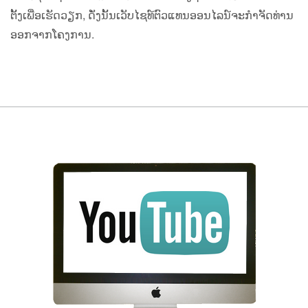
ຕັ້ງເພື່ອເຮັດວຽກ, ດັ່ງນັ້ນເວັບໄຊທ໌ຕົວແທນອອນໄລນ໌ຈະກໍາຈັດທ່ານ
ອອກຈາກໂຄງການ.