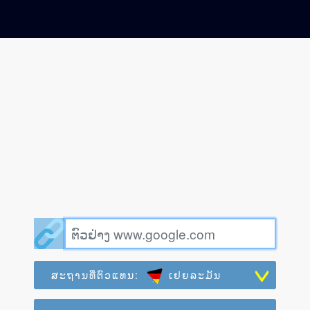
ສະຖານທີ່ຕົວແທນ:
ເຢຍລະມັນ