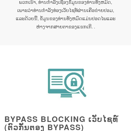
ພວກເຮົາ, ທ່ານກໍາລັງເຊື່ອງຂໍ້ມູນຂອງທ່ານທັງຫມົດ,
ເພາະວ່າທ່ານກໍາລັງທ່ອງເວັບໄຊທ໌ຜ່ານເຄືອຂ່າຍປອມ,
ແລະດ້ວຍນີ້, ຂໍ້ມູນຂອງທ່ານທັງຫມົດແມ່ນປອດໄພແລະ
ຫ່າງຈາກສາຍຕາຂອງແຮກເກີ. .
BYPASS BLOCKING ເວັບ​ໄຊ​ທ​໌
(ຕົວ​ກັ່ນ​ຕອງ BYPASS​)