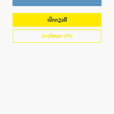
ເປີດດຽວນີ້
ດາວໂຫລດ VPN