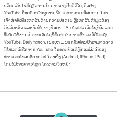
ບລັອກເວັບໄຊທີ່ຊ່ຽວຊານໃນການແບ່ງປັນວິດີໂອ, ຕົວຢ່າງ,
YouTube ຖືກບລັອກໃນຊູດານ, ຈີນ ແລະຕວກເມນິສະຖານ ໂດຍ
ເຈົ້າໜ້າທີ່ເພື່ອເຫດຜົນດ້ານຄວາມປອດໄພ ຫຼືເຫດຜົນທີ່ກ່ຽວຂ້ອງ
ກັບລິຂະສິດ ແລະຊັບສິນທາງປັນຍາ... An Arabic ເວັບ​ໄຊ​ທ​໌​ຕົວ​ແທນ​
ທີ່​ເຮັດ​ໃຫ້​ທ່ານ​ເປີດ​ທຸກ​ເວັບ​ໄຊ​ທີ່​ພິ​ເສດ​ໃນ​ການ​ເຜີຍ​ແຜ່​ວິ​ດີ​ໂອ​ເຊັ່ນ
YouTube​, Dailymotion​, ເຟ​ສ​ບຸກ ... ນອກ​ນັ້ນ​ທ່ານ​ຍັງ​ສາ​ມາດ​ດາວ​
ນ​໌​ໂຫລດ​ວິ​ດີ​ໂອ​ຈາກ YouTube ໃນ​ຄອມ​ພິວ​ເຕີ​ຫຼື​ຄອມ​ພິວ​ເຕີ​ຂອງ​
ທ່ານ​ແລະ​ໂທລະ​ສັບ smart ໃດ​ຫນຶ່ງ (Android​, iPhone​, iPad​)
ໂດຍ​ບໍ່​ມີ​ການ​ດາວ​ໂຫຼດ ໂຄງ​ການ​ໃດ​ຫນຶ່ງ​.