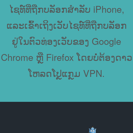
ໄຊທ໌ທີ່ຖືກບລັອກສໍາລັບ iPhone,
ແລະເຂົ້າເຖິງເວັບໄຊທ໌ທີ່ຖືກບລັອກ
ຢູ່ໃນຕົວທ່ອງເວັບຂອງ Google
Chrome ຫຼື Firefox ໂດຍບໍ່ຕ້ອງດາວ
ໂຫລດໂປຼແກຼມ VPN.