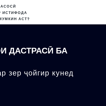
 АСОСӢ
Р ИСТИФОДА
МУМКИН АСТ?
И ДАСТРАСӢ БА
ар зер ҷойгир кунед