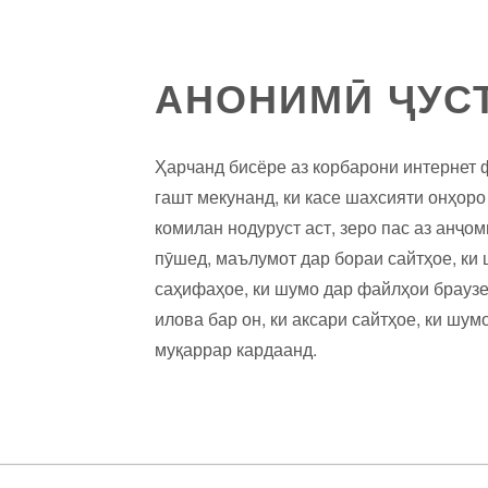
АНОНИМӢ ҶУСТ
Ҳарчанд бисёре аз корбарони интернет ф
гашт мекунанд, ки касе шахсияти онҳоро 
комилан нодуруст аст, зеро пас аз анҷо
пӯшед, маълумот дар бораи сайтҳое, ки 
саҳифаҳое, ки шумо дар файлҳои браузе
илова бар он, ки аксари сайтҳое, ки шу
муқаррар кардаанд.