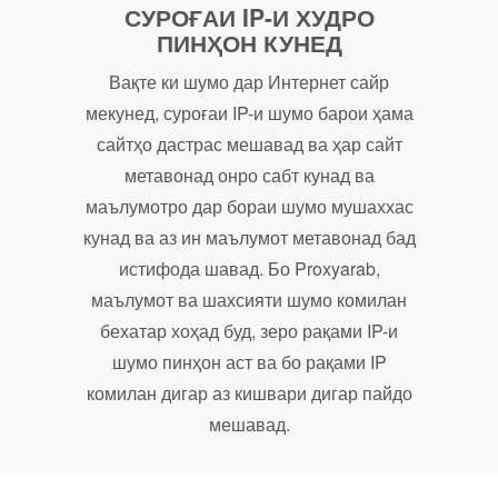
СУРОҒАИ IP-И ХУДРО
ПИНҲОН КУНЕД
Вақте ки шумо дар Интернет сайр
мекунед, суроғаи IP-и шумо барои ҳама
сайтҳо дастрас мешавад ва ҳар сайт
метавонад онро сабт кунад ва
маълумотро дар бораи шумо мушаххас
кунад ва аз ин маълумот метавонад бад
истифода шавад. Бо Proxyarab,
маълумот ва шахсияти шумо комилан
бехатар хоҳад буд, зеро рақами IP-и
шумо пинҳон аст ва бо рақами IP
комилан дигар аз кишвари дигар пайдо
мешавад.