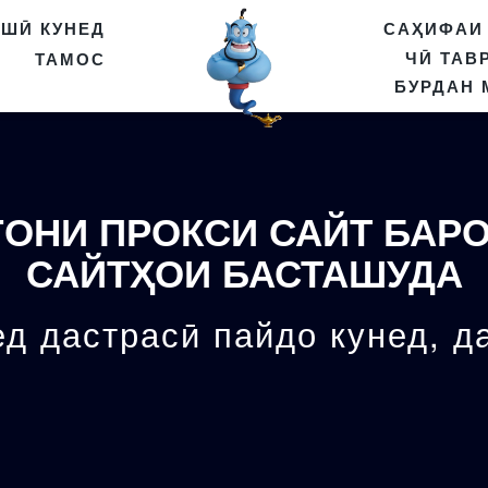
АШӢ КУНЕД
САҲИФАИ
ЧӢ ТАВ
ТАМОС
БУРДАН 
ГОНИ ПРОКСИ САЙТ БАРО
САЙТҲОИ БАСТАШУДА
д дастрасӣ пайдо кунед, д