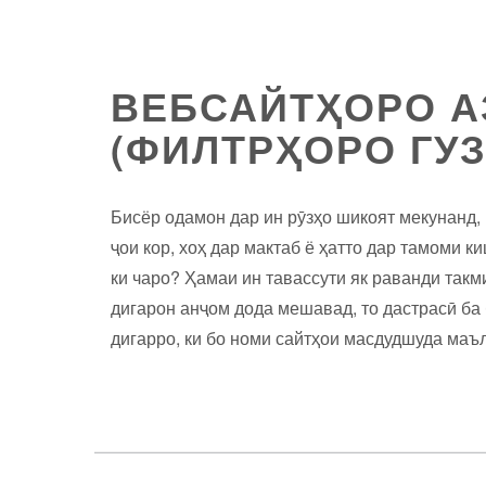
ВЕБСАЙТҲОРО А
(ФИЛТРҲОРО ГУЗ
Бисёр одамон дар ин рӯзҳо шикоят мекунанд, 
ҷои кор, хоҳ дар мактаб ё ҳатто дар тамоми 
ки чаро? Ҳамаи ин тавассути як раванди такм
дигарон анҷом дода мешавад, то дастрасӣ ба 
дигарро, ки бо номи сайтҳои масдудшуда маълу