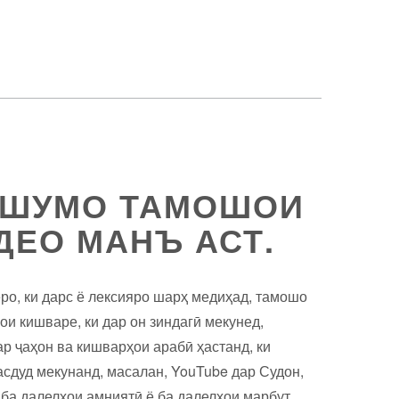
 ШУМО ТАМОШОИ
ДЕО МАНЪ АСТ.
ро, ки дарс ё лексияро шарҳ медиҳад, тамошо
ои кишваре, ки дар он зиндагӣ мекунед,
р ҷаҳон ва кишварҳои арабӣ ҳастанд, ки
асдуд мекунанд, масалан, YouTube дар Судон,
 ба далелҳои амниятӣ ё ба далелҳои марбут