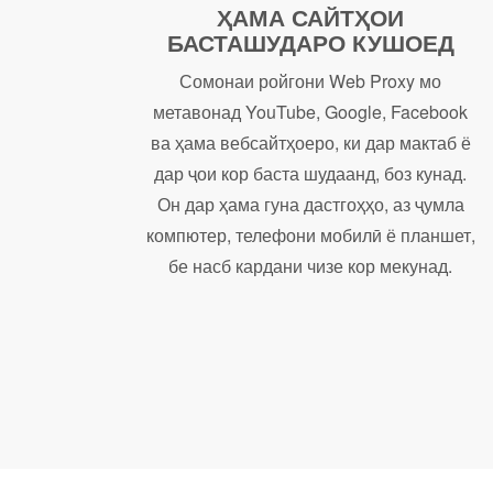
ҲАМА САЙТҲОИ
БАСТАШУДАРО КУШОЕД
Сомонаи ройгони Web Proxy мо
метавонад YouTube, Google, Facebook
ва ҳама вебсайтҳоеро, ки дар мактаб ё
дар ҷои кор баста шудаанд, боз кунад.
Он дар ҳама гуна дастгоҳҳо, аз ҷумла
компютер, телефони мобилӣ ё планшет,
бе насб кардани чизе кор мекунад.