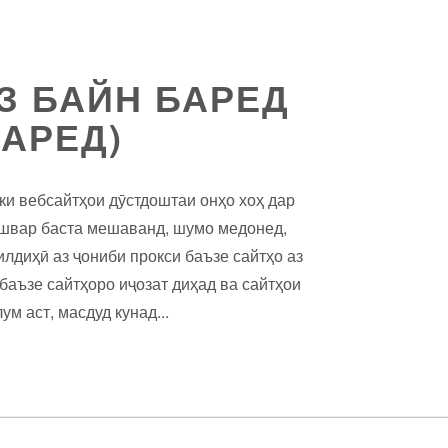
З БАЙН БАРЕД
АРЕД)
ки вебсайтҳои дӯстдоштаи онҳо хоҳ дар
кишвар баста мешаванд, шумо медонед,
илдиҳӣ аз ҷониби прокси баъзе сайтҳо аз
баъзе сайтҳоро иҷозат диҳад ва сайтҳои
м аст, масдуд кунад...