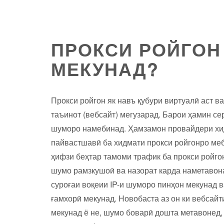
ПРОКСИ РОЙГОН 
МЕКУНАД?
Прокси ройгон як навъ қубури виртуалӣ аст в
таъинот (вебсайт) мегузарад. Барои ҳамин се
шуморо намебинад. Ҳамзамон провайдери хи
пайвастшавӣ ба хидмати прокси ройгонро меб
ҳифзи беҳтар тамоми трафик ба прокси ройгон
шумо рамзкушоӣ ва назорат карда наметавона
суроғаи воқеии IP-и шуморо пинҳон мекунад 
ғамхорӣ мекунад. Новобаста аз он ки вебсайт
мекунад ё не, шумо боварӣ дошта метавонед,