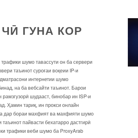
ЧӢ ГУНА КОР
а трафики шумо тавассути он ба сервери
рвери таъинот суроғаи воқеии IP-и
дматрасони интернетии шумо
инад, на ба вебсайти таъинот. Барои
 рамзгузорӣ шудааст, бинобар ин ISP-и
д. Ҳамин тариқ, ин прокси онлайн
ва дар бораи махфият ва махфияти шумо
и таъинот пайвасти бехатарро дастгирӣ
 ки трафики веби шумо ба ProxyArab