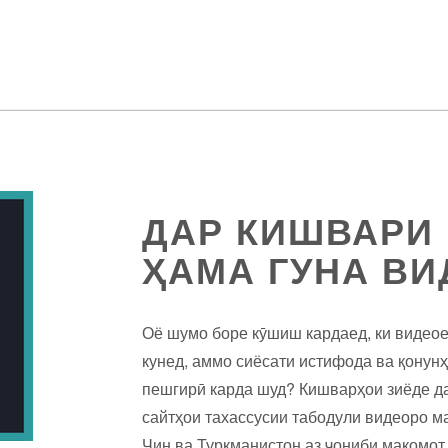
ДАР КИШВАРИ
ҲАМА ГУНА ВИ
Оё шумо боре кӯшиш кардаед, ки видеое
кунед, аммо сиёсати истифода ва қонунҳ
пешгирӣ карда шуд? Кишварҳои зиёде да
сайтҳои тахассусии табодули видеоро м
Чин ва Туркманистон аз ҷониби мақомот