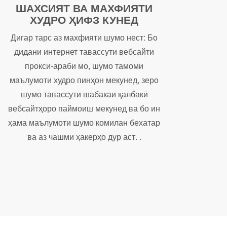
ШАХСИЯТ ВА МАХФИЯТИ
ХУДРО ҲИФЗ КУНЕД
Дигар тарс аз махфияти шумо нест: Бо
дидани интернет тавассути вебсайти
прокси-араби мо, шумо тамоми
маълумоти худро пинҳон мекунед, зеро
шумо тавассути шабакаи қалбакӣ
вебсайтҳоро паймоиш мекунед ва бо ин
ҳама маълумоти шумо комилан бехатар
ва аз чашми ҳакерҳо дур аст. .