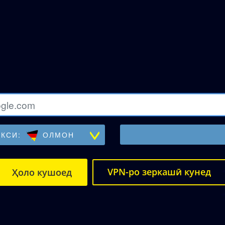
КСИ:
ОЛМОН
VPN-ро зеркашӣ кунед
Ҳоло кушоед