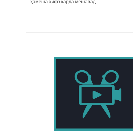
ҳамеша ҳифз карда мешавад.