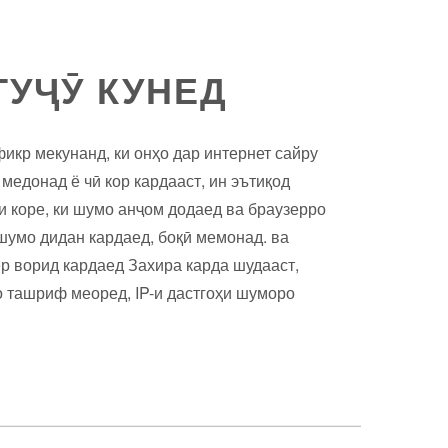
УҶӮ КУНЕД
икр мекунанд, ки онҳо дар интернет сайру
медонад ё чӣ кор кардааст, ин эътиқод
ми коре, ки шумо анҷом додаед ва браузерро
шумо дидан кардаед, боқӣ мемонад. ва
р ворид кардаед Захира карда шудааст,
мо ташриф меоред, IP-и дастгоҳи шуморо