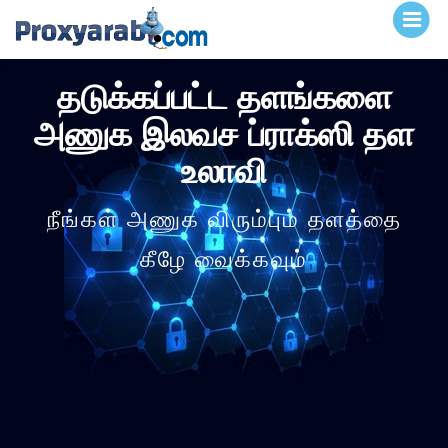
தடுக்கப்பட்ட தளங்களை
அணுக இலவச ப்ராக்ஸி தள
உலாவி
நீங்கள் அணுக விரும்பும் தளத்தை
கீழே வைக்கவும்