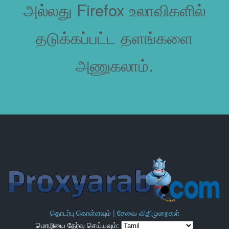
அல்லது Firefox உலாவிகளில்
தடுக்கப்பட்ட தளங்களை
அணுகலாம்.
தொடர்பு கொள்ளவும் |
சேவை விதிமுறைகள்
மொழியை தேர்வு செய்யவும்: