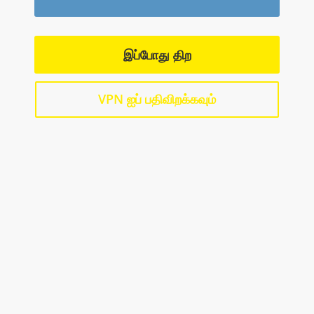
இப்போது திற
VPN ஐப் பதிவிறக்கவும்