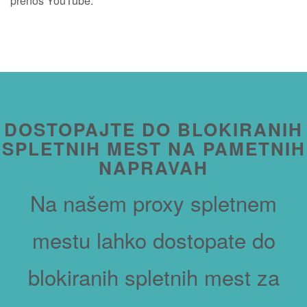
prenos YouTube.
DOSTOPAJTE DO BLOKIRANIH
SPLETNIH MEST NA PAMETNIH
NAPRAVAH
Na našem proxy spletnem
mestu lahko dostopate do
blokiranih spletnih mest za