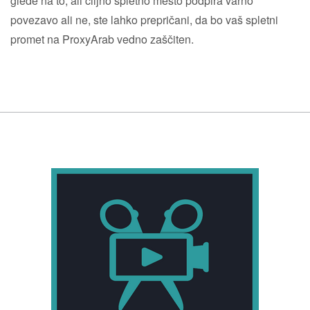
glede na to, ali ciljno spletno mesto podpira varno
povezavo ali ne, ste lahko prepričani, da bo vaš spletni
promet na ProxyArab vedno zaščiten.