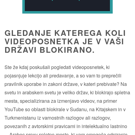
GLEDANJE KATEREGA KOLI
VIDEOPOSNETKA JE V VAŠI
DRŽAVI BLOKIRANO.
Ste že kdaj poskušali pogledati videoposnetek, ki
pojasnjuje lekcijo ali predavanje, a so vam to preprečili
pravilnik uporabe in zakoni države, v kateri prebivate? Na
svetu in arabskem svetu je veliko držav, ki blokirajo spletna
mesta, specializirana za izmenjavo videov, na primer
YouTube so oblasti blokirale v Sudanu, na Kitajskem in v
Turkmenistanu iz varnostnih razlogov ali razlogov,
povezanih z avtorskimi pravicami in intelektualno lastnino
... Arabec proxy spletno mesto, ki vam omogoča odpiranje