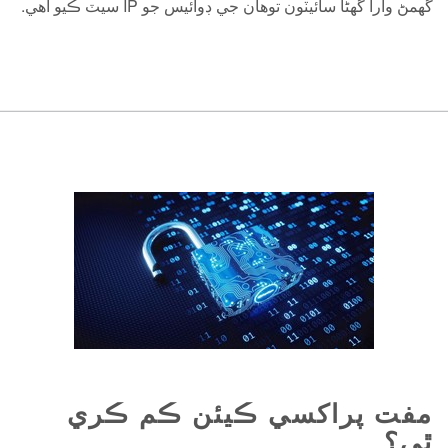
گھمڻ وارا گھڻا سائيٽون توھان جي ڊوائيس جو IP سيٽ ڪيو آھي.
مفت پراکسي ڪيئن ڪم ڪري
ٿي؟