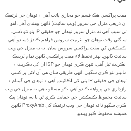
مفت پراکسي هڪ قسم جو مجازي پائپ آهي ۽ توهان جي ٽرئفڪ
ان ذريعي منزل جي سرور (ويب سائيٽ) ڏانهن وهندي آهي. اهو
ئي سبب آهي ته منزل سرور توهان جو حقيقي IP پتو نٿو ڏسي.
ساڳئي وقت توهان جو انٽرنيٽ سروس فراهم ڪندڙ ڏسندو آهي
ڪنيڪشن کي مفت پراکسي سروس سان، نه ته منزل جي ويب
سائيٽ ڏانهن. بهتر تحفظ لاءِ مفت پراڪسي ڏانهن تمام ٽريفڪ
انڪرپٽ ٿيل آهي، تنهن ڪري توهان جو ISP ان کي ڊڪرپٽ ۽
مانيٽر نٿو ڪري سگهي. انهي طريقي سان هي آن لائن پراکسي
توهان جي حقيقي IP پتي کي لڪائيندو آهي ۽ توهان جي گمنام ۽
رازداري جي پرواهه ڪندو آهي. ڪو مسئلو ناهي ته منزل جي ويب
سائيٽ محفوظ ڪنيڪشن جي حمايت ڪري ٿي يا نه، توهان پڪ
ڪري سگهو ٿا ته توهان جي ويب ٽرئفڪ کي ProxyArab ڏانهن
هميشه محفوظ ڪيو ويندو.