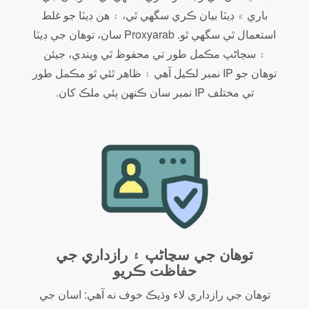
باري ۾ ڊيٽا بيان ڪري سگهي ٿي، ۽ هن ڊيٽا جو غلط
استعمال ٿي سگهي ٿو. Proxyarab سان، توهان جي ڊيٽا
۽ سڃاڻپ مڪمل طور تي محفوظ ٿي ويندي، جيئن
توهان جو IP نمبر لڪيل آهي ۽ ظاهر ٿئي ٿو مڪمل طور
تي مختلف IP نمبر سان ڪنهن ٻئي ملڪ کان.
توهان جي سڃاڻپ ۽ رازداري جي
حفاظت ڪريو
توهان جي رازداري لاء وڌيڪ خوف نه آهي: اسان جي