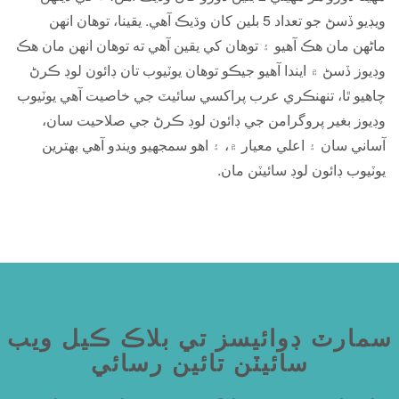
ويڊيو ڏسڻ جو تعداد 5 بلين کان وڌيڪ آھي. يقينا، توهان انهن
ماڻهن مان هڪ آهيو ۽ توهان کي يقين آهي ته توهان انهن مان هڪ
وڊيوز ڏسڻ ۾ ايندا آهيو جيڪو توهان يوٽيوب تان ڊائون لوڊ ڪرڻ
چاهيو ٿا، تنهنڪري عرب پراکسي سائيٽ جي خاصيت آهي يوٽيوب
وڊيوز بغير پروگرامن جي ڊائون لوڊ ڪرڻ جي صلاحيت سان،
آساني سان ۽ اعلي معيار ۾، ۽ اهو سمجهيو ويندو آهي بهترين
يوٽيوب ڊائون لوڊ سائيٽن مان.
سمارٽ ڊوائيسز تي بلاڪ ڪيل ويب
سائيٽن تائين رسائي