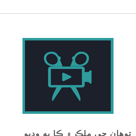
توهان جي ملڪ ۾ ڪا به وڊيو