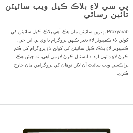
پي سي لاءِ بلاڪ ڪيل ويب سائيٽن
تائين رسائي
Proxyarab بهترين سائيٽن مان هڪ آهي بلاڪ ڪيل سائيٽن کي
کولڻ لاءِ ڪمپيوٽر لاءِ بغير ڪنهن پروگرام يا وي پي اين جي.
ڪمپيوٽر لاءِ بلاڪ ڪيل سائيٽن کي کولڻ لاءِ پروگرام کي ڪم
ڪرڻ لاءِ ڊائون لوڊ ۽ انسٽال ڪرڻ لازمي آهي، ته جيئن هڪ
پراڪسي ويب سائيٽ آن لائن توهان کي پروگرامن مان خارج
ڪري.