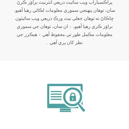
پراڪسياراب ويب سائيٽ ذريعي انٽرنيٽ براؤز ڪرڻ
سان، توهان پنهنجي سموري معلومات لڪائي رهيا آهيو،
ڇاڪاڻ ته توهان جعلي نيٽ ورڪ ذريعي ويب سائيٽون
براؤز ڪري رهيا آهيو، ۽ ان سان، توهان جي سموري
معلومات مڪمل طور تي محفوظ آهي ۽ هيڪرز جي
نظر کان پري آهي. .