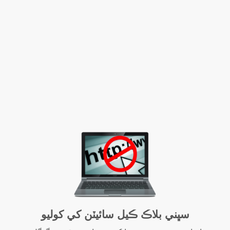
سڀني بلاڪ ڪيل سائيٽن کي کوليو