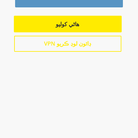
هاڻي کوليو
ڊائون لوڊ ڪريو VPN