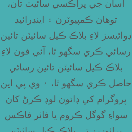
اسان جي پراڪسي سائيٽ تان،
توهان ڪمپيوٽرن ۽ اينڊرائيڊ
ڊوائيسز لاءِ بلاڪ ڪيل سائيٽن تائين
رسائي ڪري سگهو ٿا، آئي فون لاءِ
بلاڪ ڪيل سائيٽن تائين رسائي
حاصل ڪري سگهو ٿا، ۽ وي پي اين
پروگرام کي ڊائون لوڊ ڪرڻ کان
سواءِ گوگل ڪروم يا فائر فاڪس
برائوزرز تي بلاڪ ڪيل سائيٽن