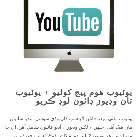
يوٽيوب هوم پيج کوليو ۽ يوٽيوب
تان وڊيوز ڊائون لوڊ ڪريو
يوٽيوب ملٽي ميڊيا فائلن لاءِ سڀ کان وڏي سوشل ميڊيا سائيٽن
مان هڪ آهي، جنهن ۾ لکين وڊيوز ۽ آڊيو فائلون شامل آهن. ان جا
مھينا دورو ھر مھيني 2 بلين دورو کان وڌيڪ آھن، ۽ في ڏينھن