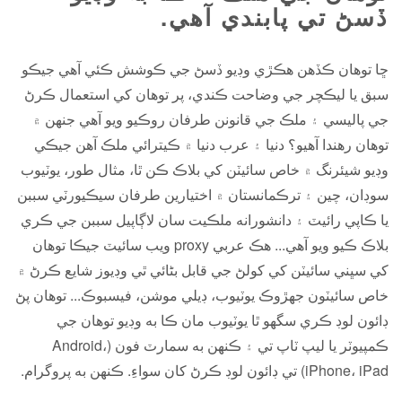
ڏسڻ تي پابندي آهي.
ڇا توھان ڪڏھن ھڪڙي وڊيو ڏسڻ جي ڪوشش ڪئي آھي جيڪو
سبق يا ليڪچر جي وضاحت ڪندي، پر توھان کي استعمال ڪرڻ
جي پاليسي ۽ ملڪ جي قانونن طرفان روڪيو ويو آھي جنھن ۾
توھان رھندا آھيو؟ دنيا ۽ عرب دنيا ۾ ڪيترائي ملڪ آهن جيڪي
وڊيو شيئرنگ ۾ خاص سائيٽن کي بلاڪ ڪن ٿا، مثال طور، يوٽيوب
سوڊان، چين ۽ ترڪمانستان ۾ اختيارين طرفان سيڪيورٽي سببن
يا ڪاپي رائيٽ ۽ دانشورانه ملڪيت سان لاڳاپيل سببن جي ڪري
بلاڪ ڪيو ويو آهي... هڪ عربي proxy ويب سائيٽ جيڪا توهان
کي سڀني سائيٽن کي کولڻ جي قابل بڻائي ٿي وڊيوز شايع ڪرڻ ۾
خاص سائيٽون جهڙوڪ يوٽيوب، ڊيلي موشن، فيسبوڪ... توهان پڻ
ڊائون لوڊ ڪري سگهو ٿا يوٽيوب مان ڪا به وڊيو توهان جي
ڪمپيوٽر يا ليپ ٽاپ تي ۽ ڪنهن به سمارٽ فون (Android،
iPhone، iPad) تي ڊائون لوڊ ڪرڻ کان سواءِ. ڪنهن به پروگرام.