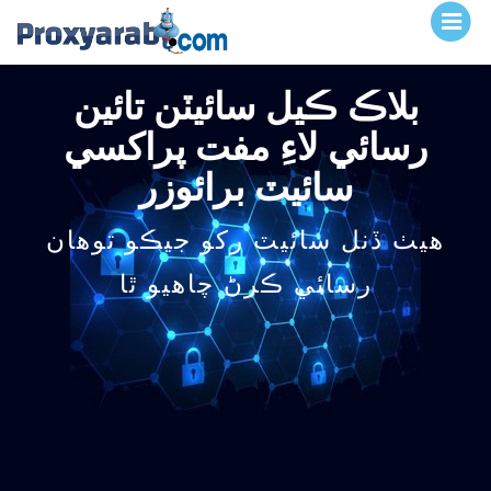
بلاڪ ڪيل سائيٽن تائين
رسائي لاءِ مفت پراکسي
سائيٽ برائوزر
ھيٺ ڏنل سائيٽ رکو جيڪو توھان
رسائي ڪرڻ چاھيو ٿا