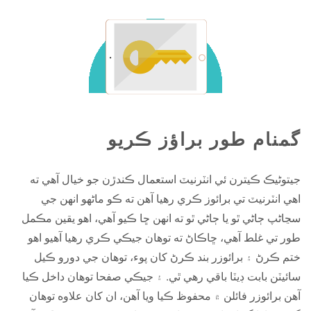
گمنام طور براؤز ڪريو
جيتوڻيڪ ڪيترن ئي انٽرنيٽ استعمال ڪندڙن جو خيال آهي ته
اهي انٽرنيٽ تي برائوز ڪري رهيا آهن ته ڪو ماڻهو انهن جي
سڃاڻپ ڄاڻي ٿو يا ڄاڻي ٿو ته انهن ڇا ڪيو آهي، اهو يقين مڪمل
طور تي غلط آهي، ڇاڪاڻ ته توهان جيڪي ڪري رهيا آهيو اهو
ختم ڪرڻ ۽ برائوزر بند ڪرڻ کان پوء، توهان جي دورو ڪيل
سائيٽن بابت ڊيٽا باقي رهي ٿي. ۽ جيڪي صفحا توھان داخل ڪيا
آھن برائوزر فائلن ۾ محفوظ ڪيا ويا آھن، ان کان علاوه توھان