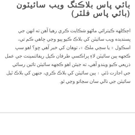
بائي پاس بلاڪنگ ويب سائيٽون
(بائي پاس فلٽر)
اڄڪلهه ڪيترائي ماڻهو شڪايت ڪري رهيا آهن ته انهن جي
پسنديده ويب سائيٽن کي بلاڪ ڪيو پيو وڃي چاهي ڪم تي،
اسڪول ۾ يا سڄي ملڪ ۾، توهان کي خبر آهي ڇو؟ اهو سڀ
ڪجهه ٻين سائيٽن لاءِ پراڪسي طرفان ڪيل ريفائنمينٽ جي عمل
ذريعي ڪيو ويندو آهي، ته جيئن اهو ڪجهه سائيٽن تائين رسائي
جي اجازت ڏئي ۽ ٻين سائيٽن کي بلاڪ ڪري، جنهن کي بلاڪ ٿيل
سائيٽن جي نالي سان سڃاتو وڃي ٿو.