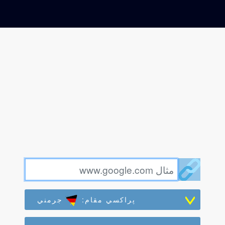
پراکسي مقام:
جرمني