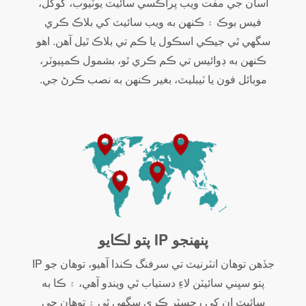
اسان جي مفت ويب پراڪسي سائيٽ يوٽيوب، گوگل،
فيس بوڪ ۽ ڪنهن به ويب سائيٽ کي بلاڪ ڪري
سگهي ٿي جيڪي اسڪول يا ڪم تي بلاڪ ٿيل آهن. اهو
ڪنهن به ڊوائيس تي ڪم ڪري ٿو، بشمول ڪمپيوٽر،
موبائل فون يا ٽيبليٽ، بغير ڪنهن به نصب ڪرڻ جي.
پنهنجو IP پتو لڪايو
جڏهن توهان انٽرنيٽ تي سرفنگ ڪندا آهيو، توهان جو IP
پتو سڀني سائيٽن لاءِ دستياب ٿي ويندو آهي، ۽ ڪا به
سائيٽ ان کي رجسٽر ڪري سگهي ٿي ۽ توهان جي