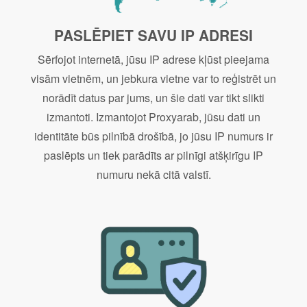
PASLĒPIET SAVU IP ADRESI
Sērfojot internetā, jūsu IP adrese kļūst pieejama
visām vietnēm, un jebkura vietne var to reģistrēt un
norādīt datus par jums, un šie dati var tikt slikti
izmantoti. Izmantojot Proxyarab, jūsu dati un
identitāte būs pilnībā drošībā, jo jūsu IP numurs ir
paslēpts un tiek parādīts ar pilnīgi atšķirīgu IP
numuru nekā citā valstī.