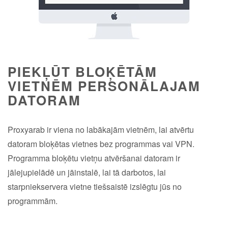
PIEKĻŪT BLOĶĒTĀM
VIETNĒM PERSONĀLAJAM
DATORAM
Proxyarab ir viena no labākajām vietnēm, lai atvērtu
datoram bloķētas vietnes bez programmas vai VPN.
Programma bloķētu vietņu atvēršanai datoram ir
jālejupielādē un jāinstalē, lai tā darbotos, lai
starpniekservera vietne tiešsaistē izslēgtu jūs no
programmām.