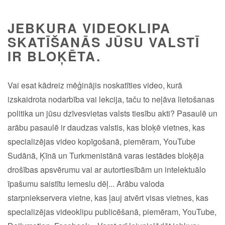
JEBKURA VIDEOKLIPA
SKATĪŠANĀS JŪSU VALSTĪ
IR BLOĶĒTA.
Vai esat kādreiz mēģinājis noskatīties video, kurā
izskaidrota nodarbība vai lekcija, taču to neļāva lietošanas
politika un jūsu dzīvesvietas valsts tiesību akti? Pasaulē un
arābu pasaulē ir daudzas valstis, kas bloķē vietnes, kas
specializējas video kopīgošanā, piemēram, YouTube
Sudānā, Ķīnā un Turkmenistānā varas iestādes bloķēja
drošības apsvērumu vai ar autortiesībām un intelektuālo
īpašumu saistītu iemeslu dēļ... Arābu valoda
starpniekservera vietne, kas ļauj atvērt visas vietnes, kas
specializējas videoklipu publicēšanā, piemēram, YouTube,