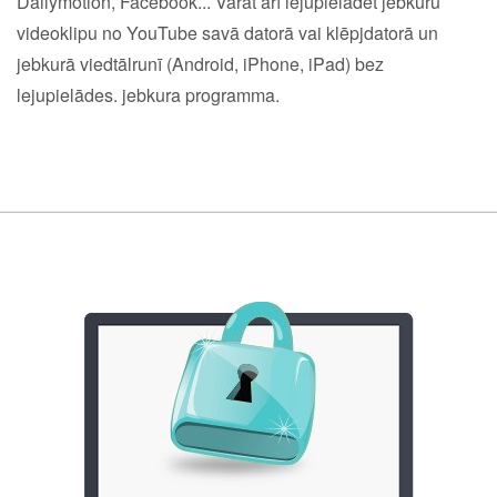
Dailymotion, Facebook... Varat arī lejupielādēt jebkuru
videoklipu no YouTube savā datorā vai klēpjdatorā un
jebkurā viedtālrunī (Android, iPhone, iPad) bez
lejupielādes. jebkura programma.