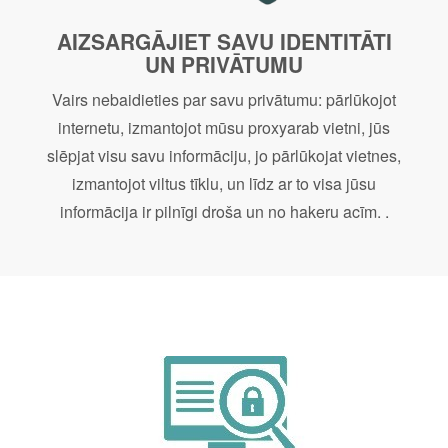
AIZSARGĀJIET SAVU IDENTITĀTI
UN PRIVĀTUMU
Vairs nebaidieties par savu privātumu: pārlūkojot
internetu, izmantojot mūsu proxyarab vietni, jūs
slēpjat visu savu informāciju, jo pārlūkojat vietnes,
izmantojot viltus tīklu, un līdz ar to visa jūsu
informācija ir pilnīgi droša un no hakeru acīm. .