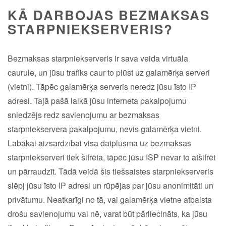
KĀ DARBOJAS BEZMAKSAS
STARPNIEKSERVERIS?
Bezmaksas starpniekserveris ir sava veida virtuāla
caurule, un jūsu trafiks caur to plūst uz galamērķa serveri
(vietni). Tāpēc galamērķa serveris neredz jūsu īsto IP
adresi. Tajā pašā laikā jūsu interneta pakalpojumu
sniedzējs redz savienojumu ar bezmaksas
starpniekservera pakalpojumu, nevis galamērķa vietni.
Labākai aizsardzībai visa datplūsma uz bezmaksas
starpniekserveri tiek šifrēta, tāpēc jūsu ISP nevar to atšifrēt
un pārraudzīt. Tādā veidā šis tiešsaistes starpniekserveris
slēpj jūsu īsto IP adresi un rūpējas par jūsu anonimitāti un
privātumu. Neatkarīgi no tā, vai galamērķa vietne atbalsta
drošu savienojumu vai nē, varat būt pārliecināts, ka jūsu