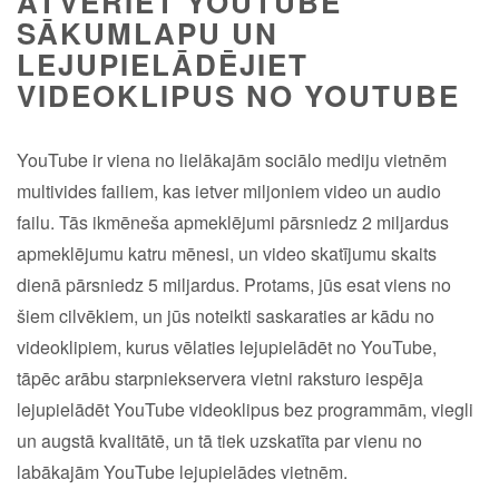
ATVERIET YOUTUBE
SĀKUMLAPU UN
LEJUPIELĀDĒJIET
VIDEOKLIPUS NO YOUTUBE
YouTube ir viena no lielākajām sociālo mediju vietnēm
multivides failiem, kas ietver miljoniem video un audio
failu. Tās ikmēneša apmeklējumi pārsniedz 2 miljardus
apmeklējumu katru mēnesi, un video skatījumu skaits
dienā pārsniedz 5 miljardus. Protams, jūs esat viens no
šiem cilvēkiem, un jūs noteikti saskaraties ar kādu no
videoklipiem, kurus vēlaties lejupielādēt no YouTube,
tāpēc arābu starpniekservera vietni raksturo iespēja
lejupielādēt YouTube videoklipus bez programmām, viegli
un augstā kvalitātē, un tā tiek uzskatīta par vienu no
labākajām YouTube lejupielādes vietnēm.