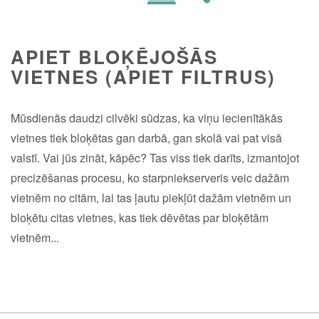
APIET BLOĶĒJOŠĀS
VIETNES (APIET FILTRUS)
Mūsdienās daudzi cilvēki sūdzas, ka viņu iecienītākās
vietnes tiek bloķētas gan darbā, gan skolā vai pat visā
valstī. Vai jūs zināt, kāpēc? Tas viss tiek darīts, izmantojot
precizēšanas procesu, ko starpniekserveris veic dažām
vietnēm no citām, lai tas ļautu piekļūt dažām vietnēm un
bloķētu citas vietnes, kas tiek dēvētas par bloķētām
vietnēm...