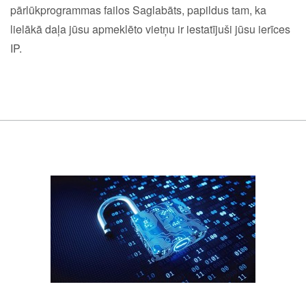
pārlūkprogrammas failos Saglabāts, papildus tam, ka
lielākā daļa jūsu apmeklēto vietņu ir iestatījuši jūsu ierīces
IP.