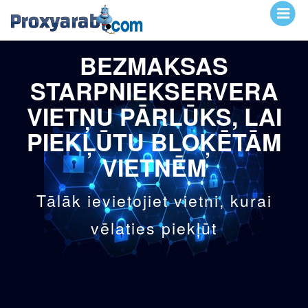
BEZMAKSAS
STARPNIEKSERVERA
VIETŅU PĀRLŪKS, LAI
PIEKĻŪTU BLOĶĒTĀM
VIETNĒM
Tālāk ievietojiet vietni, kurai
vēlaties piekļūt