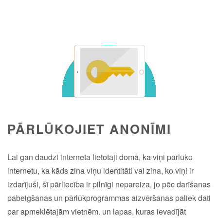
PĀRLŪKOJIET ANONĪMI
Lai gan daudzi interneta lietotāji domā, ka viņi pārlūko
internetu, ka kāds zina viņu identitāti vai zina, ko viņi ir
izdarījuši, šī pārliecība ir pilnīgi nepareiza, jo pēc darīšanas
pabeigšanas un pārlūkprogrammas aizvēršanas paliek dati
par apmeklētajām vietnēm. un lapas, kuras ievadījāt