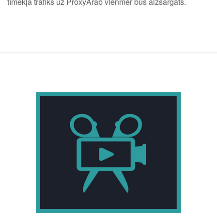
tīmekļa trafiks uz ProxyArab vienmēr būs aizsargāts.