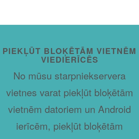
PIEKĻŪT BLOĶĒTĀM VIETNĒM
VIEDIERĪCĒS
No mūsu starpniekservera
vietnes varat piekļūt bloķētām
vietnēm datoriem un Android
ierīcēm, piekļūt bloķētām