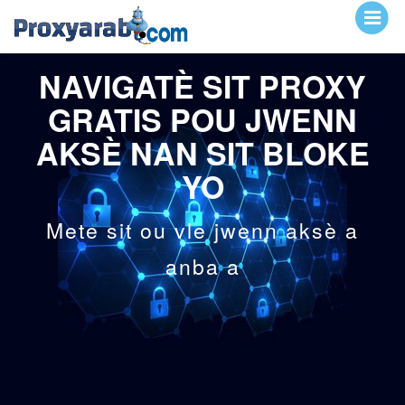
NAVIGATÈ SIT PROXY
GRATIS POU JWENN
AKSÈ NAN SIT BLOKE
YO
Mete sit ou vle jwenn aksè a
anba a