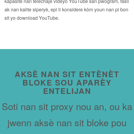
kapasite nan telechaje videyo YouTube san pwogram, fasil
ak nan kalite siperyè, epi li konsidere kòm youn nan pi bon
sit yo download YouTube.
AKSÈ NAN SIT ENTÈNÈT
BLOKE SOU APARÈY
ENTELIJAN
Soti nan sit proxy nou an, ou ka
jwenn aksè nan sit bloke pou