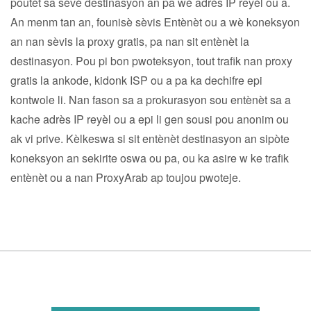
poutèt sa sèvè destinasyon an pa wè adrès IP reyèl ou a.
An menm tan an, founisè sèvis Entènèt ou a wè koneksyon
an nan sèvis la proxy gratis, pa nan sit entènèt la
destinasyon. Pou pi bon pwoteksyon, tout trafik nan proxy
gratis la ankode, kidonk ISP ou a pa ka dechifre epi
kontwole li. Nan fason sa a prokurasyon sou entènèt sa a
kache adrès IP reyèl ou a epi li gen sousi pou anonim ou
ak vi prive. Kèlkeswa si sit entènèt destinasyon an sipòte
koneksyon an sekirite oswa ou pa, ou ka asire w ke trafik
entènèt ou a nan ProxyArab ap toujou pwoteje.