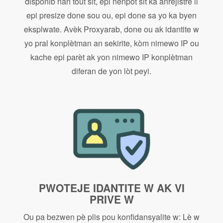
disponib nan tout sit, epi nenpòt sit ka anrejistre li
epi presize done sou ou, epi done sa yo ka byen
eksplwate. Avèk Proxyarab, done ou ak idantite w
yo pral konplètman an sekirite, kòm nimewo IP ou
kache epi parèt ak yon nimewo IP konplètman
diferan de yon lòt peyi.
PWOTEJE IDANTITE W AK VI
PRIVE W
Ou pa bezwen pè plis pou konfidansyalite w: Lè w