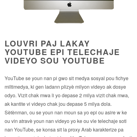
LOUVRI PAJ LAKAY
YOUTUBE EPI TELECHAJE
VIDEYO SOU YOUTUBE
YouTube se youn nan pi gwo sit medya sosyal pou fichye
miltimedya, ki gen ladann plizyè milyon videyo ak dosye
odyo. Vizit chak mwa li yo depase 2 milya vizit chak mwa,
ak kantite vi videyo chak jou depase 5 milya dola.
Sètènman, ou se youn nan moun sa yo epi ou asire w ke
ou vin atravè youn nan videyo yo ke ou vle telechaje soti
nan YouTube, se konsa sit la proxy Arab karakterize pa