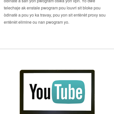
òdinatè a san yon pwogram oswa yon vpn. Yo dwe
telechaje ak enstale pwogram pou louvri sit bloke pou
òdinatè a pou yo ka travay, pou yon sit entènèt proxy sou
entènèt elimine ou nan pwogram yo.