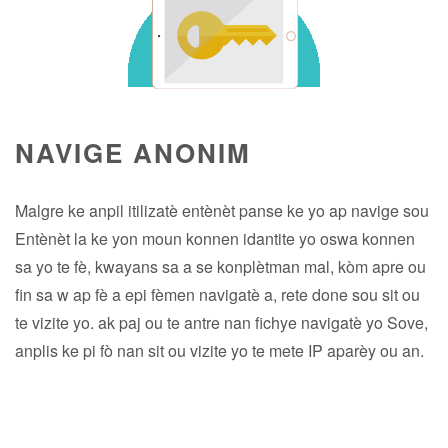
NAVIGE ANONIM
Malgre ke anpil itilizatè entènèt panse ke yo ap navige sou
Entènèt la ke yon moun konnen idantite yo oswa konnen
sa yo te fè, kwayans sa a se konplètman mal, kòm apre ou
fin sa w ap fè a epi fèmen navigatè a, rete done sou sit ou
te vizite yo. ak paj ou te antre nan fichye navigatè yo Sove,
anplis ke pi fò nan sit ou vizite yo te mete IP aparèy ou an.