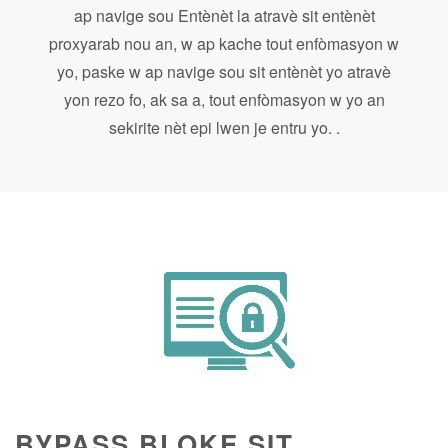
ap navige sou Entènèt la atravè sit entènèt
proxyarab nou an, w ap kache tout enfòmasyon w
yo, paske w ap navige sou sit entènèt yo atravè
yon rezo fo, ak sa a, tout enfòmasyon w yo an
sekirite nèt epi lwen je entru yo. .
BYPASS BLOKE SIT