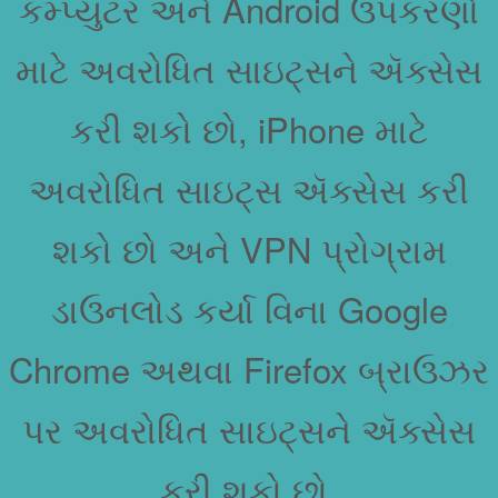
કમ્પ્યુટર અને Android ઉપકરણો
માટે અવરોધિત સાઇટ્સને ઍક્સેસ
કરી શકો છો, iPhone માટે
અવરોધિત સાઇટ્સ ઍક્સેસ કરી
શકો છો અને VPN પ્રોગ્રામ
ડાઉનલોડ કર્યા વિના Google
Chrome અથવા Firefox બ્રાઉઝર
પર અવરોધિત સાઇટ્સને ઍક્સેસ
કરી શકો છો.