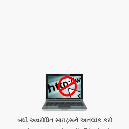
બધી અવરોધિત સાઇટ્સને અનલૉક કરો