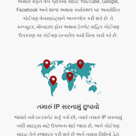
અમારી મફત વેબ પ્રોક્સી સાઇટ YouTube, Google,
Facebook અને શાળા અથવા કાર્યસ્થળ પર અવરોધિત
કોઈપણ વેબસાઇટ્સને અનબ્લોક કરી શકે છે. તે
કમ્પ્યુટર, મોબાઇલ ફોન અથવા ટેબ્લેટ સહિત કોઈપણ
ઉપકરણ પર કંઈપણ ઇન્સ્ટોલ કર્યા વિના કાર્ય કરે છે.
તમારું IP સરનામું છુપાવો
જ્યારે તમે ઇન્ટરનેટ સર્ફ કરો છો, ત્યારે તમારું IP સરનામું
બધી સાઇટ્સ માટે ઉપલબ્ધ થઈ જાય છે, અને કોઈપણ
સાઇટ તેને રજીસ્ટર કરી શકે છે અને તમારા વિશેનો ડેટા