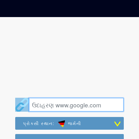
પ્રોક્સી સ્થાન:
જર્મની