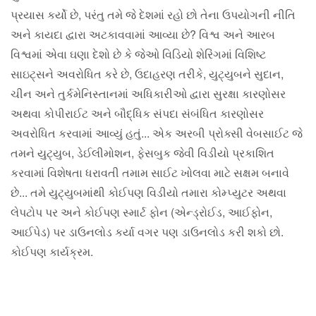
પ્રયાસ કર્યો છે, પરંતુ તમે જે દેશમાં રહો છો તેના ઉપયોગની નીતિ
અને કાયદા દ્વારા અટકાવવામાં આવ્યા છે? વિશ્વ અને આરબ
વિશ્વમાં એવા ઘણા દેશો છે કે જેઓ વિડિયો શેરિંગમાં વિશિષ્ટ
સાઇટ્સને અવરોધિત કરે છે, ઉદાહરણ તરીકે, યુટ્યુબને સુદાન,
ચીન અને તુર્કમેનિસ્તાનમાં અધિકારીઓ દ્વારા સુરક્ષા કારણોસર
અથવા કોપીરાઈટ અને બૌદ્ધિક સંપદા સંબંધિત કારણોસર
અવરોધિત કરવામાં આવ્યું હતું... એક અરબી પ્રોક્સી વેબસાઈટ જે
તમને યુટ્યુબ, ડેઈલીમોશન, ફેસબુક જેવી વિડીયો પ્રકાશિત
કરવામાં વિશેષતા ધરાવતી તમામ સાઈટ ખોલવા માટે સક્ષમ બનાવે
છે... તમે યુટ્યુબમાંથી કોઈપણ વિડીયો તમારા કોમ્પ્યુટર અથવા
લેપટોપ પર અને કોઈપણ સ્માર્ટ ફોન (એન્ડ્રોઈડ, આઈફોન,
આઈપેડ) પર ડાઉનલોડ કર્યા વગર પણ ડાઉનલોડ કરી શકો છો.
કોઈપણ કાર્યક્રમ.