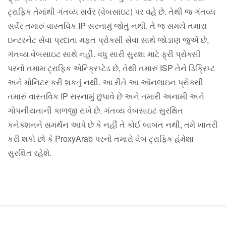
ટ્રાફિક તેમાંથી ગંતવ્ય સર્વર (વેબસાઇટ) પર વહે છે. તેથી જ ગંતવ્ય
સર્વર તમારું વાસ્તવિક IP સરનામું જોતું નથી. તે જ સમયે તમારા
ઇન્ટરનેટ સેવા પ્રદાતા મફત પ્રોક્સી સેવા સાથે જોડાણ જુએ છે,
ગંતવ્ય વેબસાઇટ સાથે નહીં. વધુ સારી સુરક્ષા માટે ફ્રી પ્રોક્સી
પરનો તમામ ટ્રાફિક એન્ક્રિપ્ટેડ છે, તેથી તમારું ISP તેને ડિક્રિપ્ટ
અને મોનિટર કરી શકતું નથી. આ રીતે આ ઑનલાઇન પ્રોક્સી
તમારું વાસ્તવિક IP સરનામું છુપાવે છે અને તમારી અનામી અને
ગોપનીયતાની કાળજી રાખે છે. ગંતવ્ય વેબસાઇટ સુરક્ષિત
કનેક્શનને સમર્થન આપે છે કે નહીં તે કોઈ બાબત નથી, તમે ખાતરી
કરી શકો છો કે ProxyArab પરનો તમારો વેબ ટ્રાફિક હંમેશા
સુરક્ષિત રહેશે.