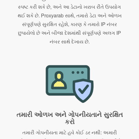
સ્પષ્ટ કરી શકે છે, અને આ ડેટાનો ખરાબ રીતે ઉપયોગ
થઈ શકે છે. Proxyarab સાથે, તમારો ડેટા અને ઓળખ
સંપૂર્ણપણે સુરક્ષિત રહેશે, કારણ કે તમારો IP નંબર
છુપાયેલો છે અને બીજા દેશમાંથી સંપૂર્ણપણે અલગ IP
નંબર સાથે દેખાય છે.
તમારી ઓળખ અને ગોપનીયતાને સુરક્ષિત
કરો
તમારી ગોપનીયતા માટે હવે કોઈ ડર નથી: અમારી