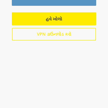
હવે ખોલો
VPN ડાઉનલોડ કરો