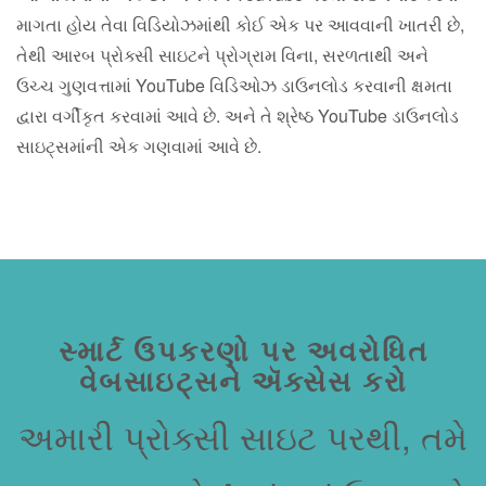
માગતા હોય તેવા વિડિયોઝમાંથી કોઈ એક પર આવવાની ખાતરી છે,
તેથી આરબ પ્રોક્સી સાઇટને પ્રોગ્રામ વિના, સરળતાથી અને
ઉચ્ચ ગુણવત્તામાં YouTube વિડિઓઝ ડાઉનલોડ કરવાની ક્ષમતા
દ્વારા વર્ગીકૃત કરવામાં આવે છે. અને તે શ્રેષ્ઠ YouTube ડાઉનલોડ
સાઇટ્સમાંની એક ગણવામાં આવે છે.
સ્માર્ટ ઉપકરણો પર અવરોધિત
વેબસાઇટ્સને ઍક્સેસ કરો
અમારી પ્રોક્સી સાઇટ પરથી, તમે