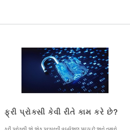
ફ્રી પ્રોક્સી કેવી રીતે કામ કરે છે?
ફ્રી પ્રોક્સી એ એક પ્રકારની વર્ચ્યુઅલ પાઇપ છે અને તમારો