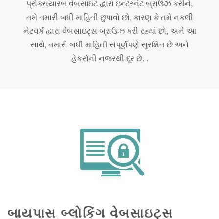
પ્રોક્સયારબ વેબસાઇટ દ્વારા ઇન્ટરનેટ બ્રાઉઝ કરીને,
તમે તમારી બધી માહિતી છુપાવો છો, કારણ કે તમે નકલી
નેટવર્ક દ્વારા વેબસાઇટ્સ બ્રાઉઝ કરી રહ્યાં છો, અને આ
સાથે, તમારી બધી માહિતી સંપૂર્ણપણે સુરક્ષિત છે અને
હેકર્સની નજરથી દૂર છે. .
બાયપાસ બ્લોકિંગ વેબસાઇટ્સ