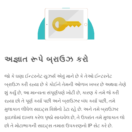
અજ્ઞાત રૂપે બ્રાઉઝ કરો
જો કે ઘણા ઈન્ટરનેટ યુઝર્સ એવું માને છે કે તેઓ ઈન્ટરનેટ
બ્રાઉઝ કરી રહ્યા છે કે કોઈને તેમની ઓળખ ખબર છે અથવા તેણે
શું કર્યું છે, આ માન્યતા સંપૂર્ણપણે ખોટી છે, કારણ કે તમે જે કરી
રહ્યા છો તે પૂર્ણ કર્યા પછી અને બ્રાઉઝર બંધ કર્યા પછી, તમે
મુલાકાત લીધેલ સાઇટ્સ વિશેનો ડેટા રહે છે. અને તમે બ્રાઉઝર
ફાઇલોમાં દાખલ કરેલ પૃષ્ઠો સાચવેલ છે, તે ઉપરાંત તમે મુલાકાત લો
છો તે મોટાભાગની સાઇટ્સ તમારા ઉપકરણનો IP સેટ કરે છે.