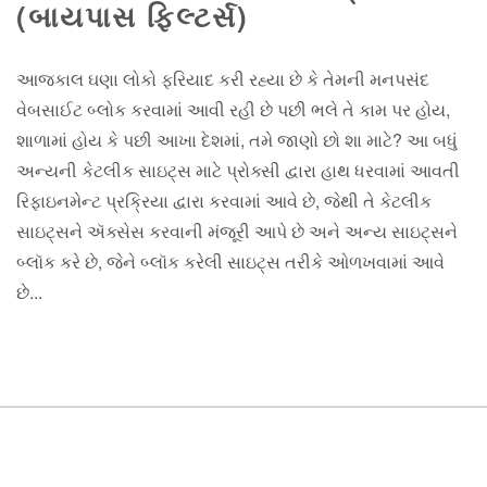
(બાયપાસ ફિલ્ટર્સ)
આજકાલ ઘણા લોકો ફરિયાદ કરી રહ્યા છે કે તેમની મનપસંદ
વેબસાઈટ બ્લોક કરવામાં આવી રહી છે પછી ભલે તે કામ પર હોય,
શાળામાં હોય કે પછી આખા દેશમાં, તમે જાણો છો શા માટે? આ બધું
અન્યની કેટલીક સાઇટ્સ માટે પ્રોક્સી દ્વારા હાથ ધરવામાં આવતી
રિફાઇનમેન્ટ પ્રક્રિયા દ્વારા કરવામાં આવે છે, જેથી તે કેટલીક
સાઇટ્સને ઍક્સેસ કરવાની મંજૂરી આપે છે અને અન્ય સાઇટ્સને
બ્લૉક કરે છે, જેને બ્લૉક કરેલી સાઇટ્સ તરીકે ઓળખવામાં આવે
છે...