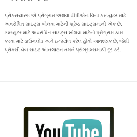
પ્રોક્સયારબ એ પ્રોગ્રામ અથવા વીપીએન વિના કમ્પ્યુટર માટે
અવરોધિત સાઇટ્સ ખોલવા માટેની શ્રેષ્ઠ સાઇટ્સમાંની એક છે.
કમ્પ્યુટર માટે અવરોધિત સાઇટ્સ ખોલવા માટેનો પ્રોગ્રામ કામ
કરવા માટે ડાઉનલોડ અને ઇન્સ્ટોલ કરેલ હોવો આવશ્યક છે, જેથી
પ્રોક્સી વેબ સાઇટ ઑનલાઇન તમને પ્રોગ્રામ્સમાંથી દૂર કરે.