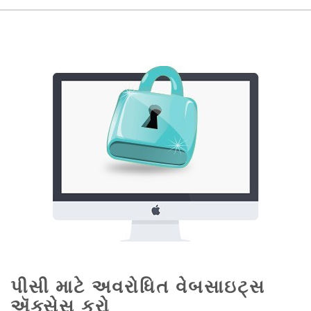
પીસી માટે અવરોધિત વેબસાઇટ્સ
ઍક્સેસ કરો