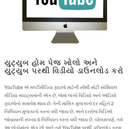
યુટ્યુબ હોમ પેજ ખોલો અને
યુટ્યુબ પરથી વિડીયો ડાઉનલોડ કરો
YouTube એ મલ્ટીમીડિયા ફાઇલો માટેની સૌથી મોટી સોશિયલ
મીડિયા સાઇટ્સમાંની એક છે, જેમાં લાખો વિડિયો અને ઑડિયો
ફાઇલોનો સમાવેશ થાય છે. તેની માસિક મુલાકાતો દર મહિને 2
બિલિયન મુલાકાતો કરતાં વધી જાય છે, અને દરરોજ વિડિઓ
જોવાયાની સંખ્યા 5 બિલિયન કરતાં વધી જાય છે. ચોક્કસપણે, તમે
આ લોકોમાંના એક છો અને તમે YouTube પરથી ડાઉનલોડ કરવા