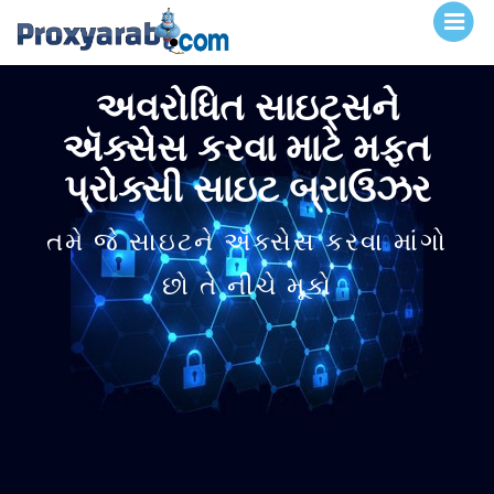
અવરોધિત સાઇટ્સને
ઍક્સેસ કરવા માટે મફત
પ્રોક્સી સાઇટ બ્રાઉઝર
તમે જે સાઇટને ઍક્સેસ કરવા માંગો
છો તે નીચે મૂકો