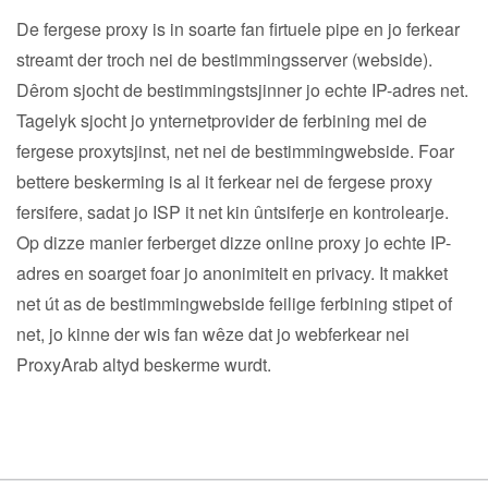
De fergese proxy is in soarte fan firtuele pipe en jo ferkear
streamt der troch nei de bestimmingsserver (webside).
Dêrom sjocht de bestimmingstsjinner jo echte IP-adres net.
Tagelyk sjocht jo ynternetprovider de ferbining mei de
fergese proxytsjinst, net nei de bestimmingwebside. Foar
bettere beskerming is al it ferkear nei de fergese proxy
fersifere, sadat jo ISP it net kin ûntsiferje en kontrolearje.
Op dizze manier ferberget dizze online proxy jo echte IP-
adres en soarget foar jo anonimiteit en privacy. It makket
net út as de bestimmingwebside feilige ferbining stipet of
net, jo kinne der wis fan wêze dat jo webferkear nei
ProxyArab altyd beskerme wurdt.