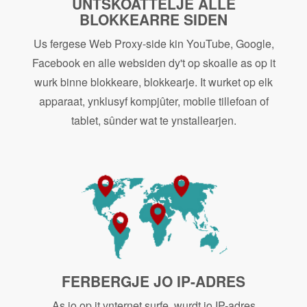
UNTSKOATTELJE ALLE
BLOKKEARRE SIDEN
Us fergese Web Proxy-side kin YouTube, Google,
Facebook en alle websiden dy't op skoalle as op it
wurk binne blokkeare, blokkearje. It wurket op elk
apparaat, ynklusyf kompjûter, mobile tillefoan of
tablet, sûnder wat te ynstallearjen.
FERBERGJE JO IP-ADRES
As jo ​​op it ynternet surfe, wurdt jo IP-adres