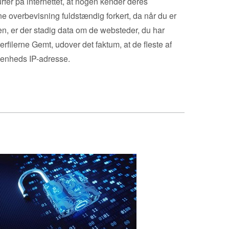
urfer på internettet, at nogen kender deres
nne overbevisning fuldstændig forkert, da når du er
en, er der stadig data om de websteder, du har
erfilerne Gemt, udover det faktum, at de fleste af
n enheds IP-adresse.