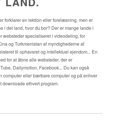
T LAND.
 forklarer en lektion eller forelæsning, men er
ne i det land, hvor du bor? Der er mange lande i
 websteder specialiseret i videodeling, for
Kina og Turkmenistan af myndighederne af
ateret til ophavsret og intellektuel ejendom... En
ed for at åbne alle websteder, der er
uTube, Dailymotion, Facebook... Du kan også
n computer eller bærbare computer og på enhver
t downloade ethvert program.