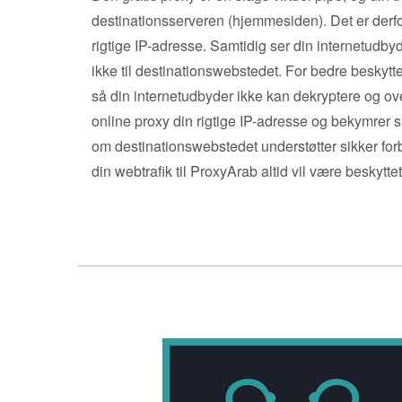
destinationsserveren (hjemmesiden). Det er derfo
rigtige IP-adresse. Samtidig ser din internetudbyd
ikke til destinationswebstedet. For bedre beskyttels
så din internetudbyder ikke kan dekryptere og 
online proxy din rigtige IP-adresse og bekymrer s
om destinationswebstedet understøtter sikker forb
din webtrafik til ProxyArab altid vil være beskyttet