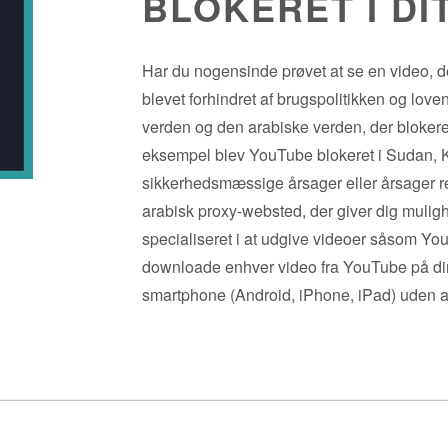
BLOKERET I DI
Har du nogensinde prøvet at se en video, der
blevet forhindret af brugspolitikken og love
verden og den arabiske verden, der blokerer
eksempel blev YouTube blokeret i Sudan, 
sikkerhedsmæssige årsager eller årsager rel
arabisk proxy-websted, der giver dig muligh
specialiseret i at udgive videoer såsom Yo
downloade enhver video fra YouTube på di
smartphone (Android, iPhone, iPad) uden a