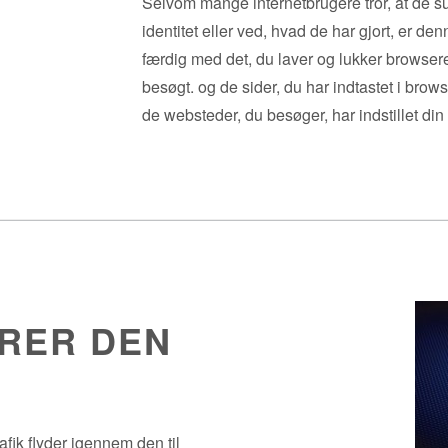
Selvom mange internetbrugere tror, ​​at de s
identitet eller ved, hvad de har gjort, er de
færdig med det, du laver og lukker browser
besøgt. og de sider, du har indtastet i brows
de websteder, du besøger, har indstillet di
RER DEN
rafik flyder igennem den til