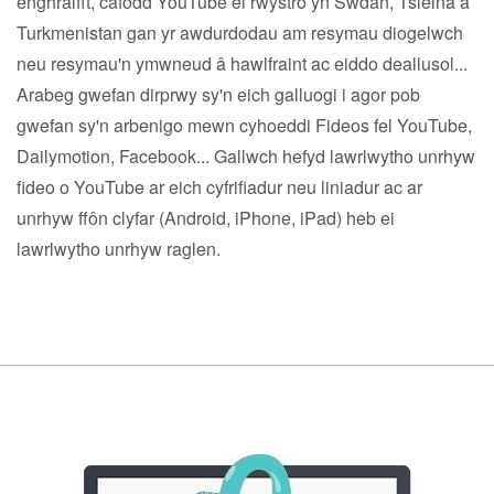
enghraifft, cafodd YouTube ei rwystro yn Swdan, Tsieina a
Turkmenistan gan yr awdurdodau am resymau diogelwch
neu resymau'n ymwneud â hawlfraint ac eiddo deallusol...
Arabeg gwefan dirprwy sy'n eich galluogi i agor pob
gwefan sy'n arbenigo mewn cyhoeddi Fideos fel YouTube,
Dailymotion, Facebook... Gallwch hefyd lawrlwytho unrhyw
fideo o YouTube ar eich cyfrifiadur neu liniadur ac ar
unrhyw ffôn clyfar (Android, iPhone, iPad) heb ei
lawrlwytho unrhyw raglen.