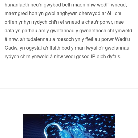
hunaniaeth neu'n gwybod beth maen nhw wedi'i wneud,
mae'r gred hon yn gwbl anghywir, oherwydd ar ôl i chi
orffen yr hyn rydych chi'n ei wneud a chau'r porwr, mae
data yn parhau am y gwefannau y gwnaethoch chi ymweld
â nhw. a'r tudalennau a roesoch yn y ffeiliau porwr Wedi'u
Cadw, yn ogystal â'r ffaith bod y rhan fwyaf o'r gwefannau
rydych chi'n ymweld â nhw wedi gosod IP eich dyfais.