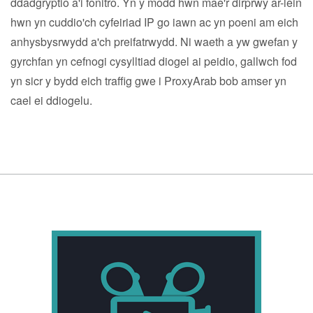
ddadgryptio a'i fonitro. Yn y modd hwn mae'r dirprwy ar-lein
hwn yn cuddio'ch cyfeiriad IP go iawn ac yn poeni am eich
anhysbysrwydd a'ch preifatrwydd. Ni waeth a yw gwefan y
gyrchfan yn cefnogi cysylltiad diogel ai peidio, gallwch fod
yn sicr y bydd eich traffig gwe i ProxyArab bob amser yn
cael ei ddiogelu.