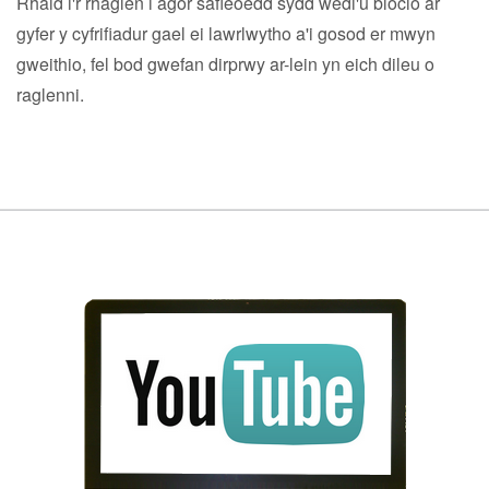
Rhaid i'r rhaglen i agor safleoedd sydd wedi'u blocio ar
gyfer y cyfrifiadur gael ei lawrlwytho a'i gosod er mwyn
gweithio, fel bod gwefan dirprwy ar-lein yn eich dileu o
raglenni.