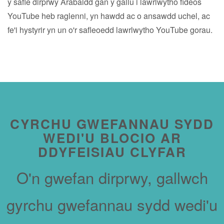
y safle dirprwy Arabaidd gan y gallu i lawrlwytho fideos
YouTube heb raglenni, yn hawdd ac o ansawdd uchel, ac
fe'i hystyrir yn un o'r safleoedd lawrlwytho YouTube gorau.
CYRCHU GWEFANNAU SYDD
WEDI'U BLOCIO AR
DDYFEISIAU CLYFAR
O'n gwefan dirprwy, gallwch
gyrchu gwefannau sydd wedi'u