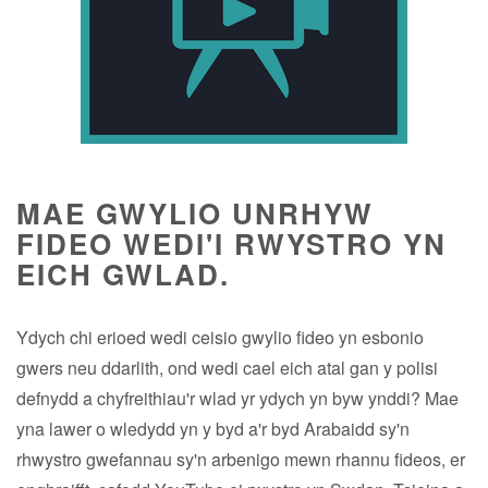
MAE GWYLIO UNRHYW
FIDEO WEDI'I RWYSTRO YN
EICH GWLAD.
Ydych chi erioed wedi ceisio gwylio fideo yn esbonio
gwers neu ddarlith, ond wedi cael eich atal gan y polisi
defnydd a chyfreithiau'r wlad yr ydych yn byw ynddi? Mae
yna lawer o wledydd yn y byd a'r byd Arabaidd sy'n
rhwystro gwefannau sy'n arbenigo mewn rhannu fideos, er