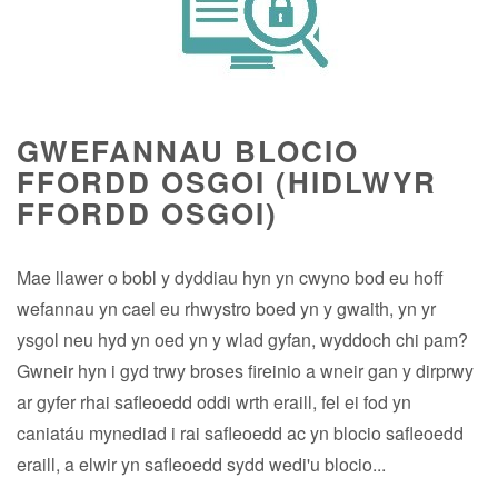
GWEFANNAU BLOCIO
FFORDD OSGOI (HIDLWYR
FFORDD OSGOI)
Mae llawer o bobl y dyddiau hyn yn cwyno bod eu hoff
wefannau yn cael eu rhwystro boed yn y gwaith, yn yr
ysgol neu hyd yn oed yn y wlad gyfan, wyddoch chi pam?
Gwneir hyn i gyd trwy broses fireinio a wneir gan y dirprwy
ar gyfer rhai safleoedd oddi wrth eraill, fel ei fod yn
caniatáu mynediad i rai safleoedd ac yn blocio safleoedd
eraill, a elwir yn safleoedd sydd wedi'u blocio...