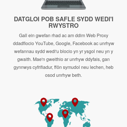
DATGLOI POB SAFLE SYDD WEDI'I
RWYSTRO
Gall ein gwefan rhad ac am ddim Web Proxy
ddadflocio YouTube, Google, Facebook ac unrhyw
wefannau sydd wedi'u blocio yn yr ysgol neu yn y
gwaith. Mae'n gweithio ar unrhyw ddyfais, gan
gynnwys cyfrifiadur, ffôn symudol neu lechen, heb
osod unrhyw beth.