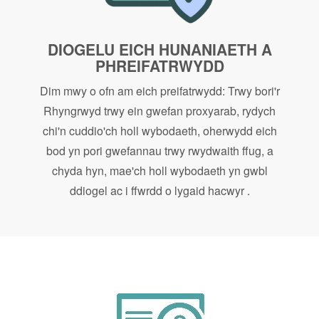
DIOGELU EICH HUNANIAETH A
PHREIFATRWYDD
Dim mwy o ofn am eich preifatrwydd: Trwy bori'r
Rhyngrwyd trwy ein gwefan proxyarab, rydych
chi'n cuddio'ch holl wybodaeth, oherwydd eich
bod yn pori gwefannau trwy rwydwaith ffug, a
chyda hyn, mae'ch holl wybodaeth yn gwbl
ddiogel ac i ffwrdd o lygaid hacwyr .