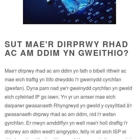
SUT MAE'R DIRPRWY RHAD
AC AM DDIM YN GWEITHIO?
Mae'r dirprwy rhad ac am ddim yn fath o bibell rithwir ac
mae eich traffig yn llifo drwyddo i'r gweinydd cyrchfan
(gwefan). Dyna pam nad yw'r gweinydd cyrchfan yn gweld
eich cyfeiriad IP go iawn. Yn yr un amser mae eich
darparwr gwasanaeth Rhyngrwyd yn gweld y cysylltiad â'r
gwasanaeth dirprwy rhad ac am ddim, nid i'r wefan
gyrchfan. Er mwyn amddiffyn yn well mae'r holl draffig i'r
dirprwy am ddim wedi'i amgryptio, felly ni all eich ISP ei