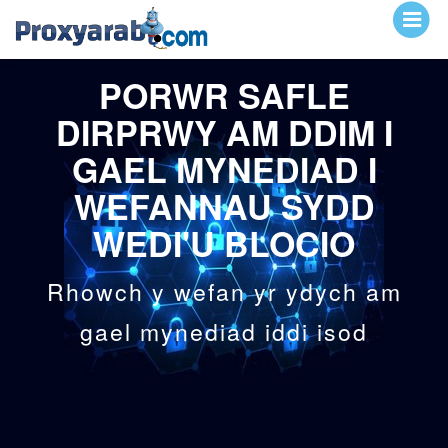
PORWR SAFLE
DIRPRWY AM DDIM I
GAEL MYNEDIAD I
WEFANNAU SYDD
WEDI'U BLOCIO
Rhowch y wefan yr ydych am
gael mynediad iddi isod