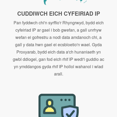
CUDDIWCH EICH CYFEIRIAD IP
Pan fyddwch chi'n syrffio'r Rhyngrwyd, bydd eich
cyfeiriad IP ar gael i bob gwefan, a gall unrhyw
wefan ei gofrestru a nodi data amdanoch chi, a
gall y data hwn gael ei ecsbloetio'n wael. Gyda
Proxyarab, bydd eich data a'ch hunaniaeth yn
gwbl ddiogel, gan fod eich rhif IP wedi'i guddio ac
yn ymddangos gyda rhif IP hollol wahanol i wlad
arall.