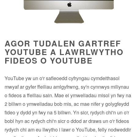
AGOR TUDALEN GARTREF
YOUTUBE A LAWRLWYTHO
FIDEOS O YOUTUBE
YouTube yw un o'r safleoedd cyfryngau cymdeithasol
mwyaf ar gyfer ffeiliau amlgyfrwng, sy'n cynnwys miliynau
o fideos a ffeiliau sain. Mae ei ymweliadau misol yn fwy na
2 biliwn o ymweliadau bob mis, ac mae nifer y golygfeydd
fideo y dydd yn fwy na 5 biliwn. Yn sicr, rydych chi'n un o'r
bobl hyn ac rydych chi'n sicr o ddod ar draws un o'r fideos
rydych chi am eu llwytho i lawr o YouTube, felly nodweddir