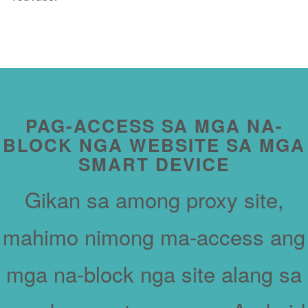
PAG-ACCESS SA MGA NA-
BLOCK NGA WEBSITE SA MGA
SMART DEVICE
Gikan sa among proxy site,
mahimo nimong ma-access ang
mga na-block nga site alang sa