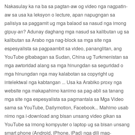
Nakasulay ka na ba sa pagtan-aw og video nga nagpatin-
aw sa usa ka leksyon o lecture, apan napugngan sa
palisiya sa paggamit ug mga balaod sa nasud nga imong
gipuy-an? Adunay daghang mga nasud sa kalibutan ug sa
kalibutan sa Arabo nga nag-block sa mga site nga
espesyalista sa pagpaambit sa video, pananglitan, ang
YouTube gibabagan sa Sudan, China ug Turkmenistan sa
mga awtoridad alang sa mga hinungdan sa seguridad o
mga hinungdan nga may kalabotan sa copyright ug
intelektwal nga kabtangan ... Usa ka Arabiko proxy nga
website nga makapahimo kanimo sa pag-abli sa tanang
mga site nga espesyalista sa pagmantala sa Mga Video
sama sa YouTube, Dailymotion, Facebook... Mahimo usab
nimo nga i-download ang bisan unsang video gikan sa
YouTube sa imong kompyuter o laptop ug sa bisan unsang
smart phone (Android, iPhone, iPad) nga dili mag-