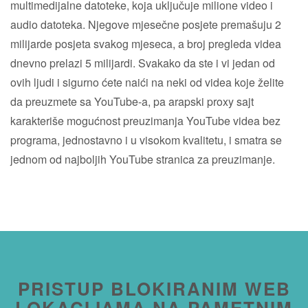
multimedijalne datoteke, koja uključuje milione video i
audio datoteka. Njegove mjesečne posjete premašuju 2
milijarde posjeta svakog mjeseca, a broj pregleda videa
dnevno prelazi 5 milijardi. Svakako da ste i vi jedan od
ovih ljudi i sigurno ćete naići na neki od videa koje želite
da preuzmete sa YouTube-a, pa arapski proxy sajt
karakteriše mogućnost preuzimanja YouTube videa bez
programa, jednostavno i u visokom kvalitetu, i smatra se
jednom od najboljih YouTube stranica za preuzimanje.
PRISTUP BLOKIRANIM WEB
LOKACIJAMA NA PAMETNIM